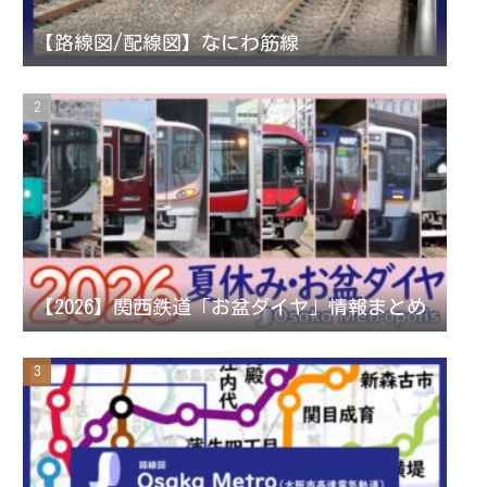
r
r
e
【路線図/配線図】なにわ筋線
a
C
m
h
a
n
【2026】関西鉄道「お盆ダイヤ」情報まとめ
n
e
l