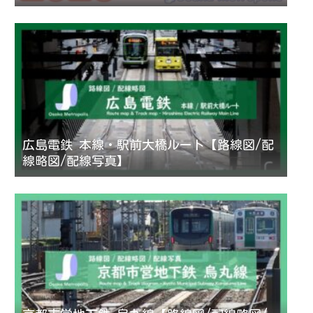
広島電鉄 本線・駅前大橋ルート【路線図/配
線略図/配線写真】