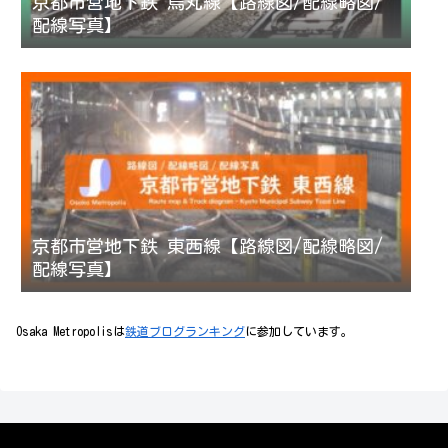
京都市営地下鉄 烏丸線【路線図/配線略図/
配線写真】
京都市営地下鉄 東西線【路線図/配線略図/
配線写真】
Osaka Metropolisは
鉄道ブログランキング
に参加しています。