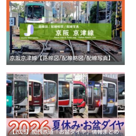
京阪京津線【路線図/配線略図/配線写真】
【2026】関西鉄道「お盆ダイヤ」情報まとめ