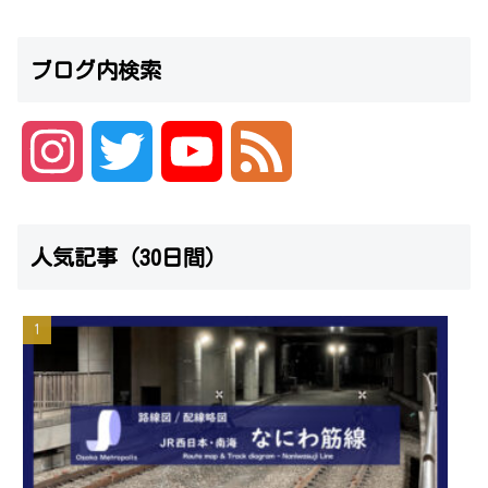
ブログ内検索
I
T
Y
F
n
w
o
e
人気記事（30日間）
s
i
u
e
t
t
T
d
a
t
u
g
e
b