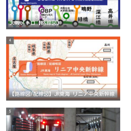
大阪メトロ【路線図】
【路線図/配線図】JR東海 リニア中央新幹線