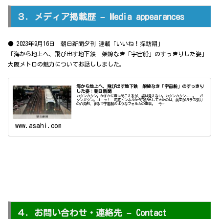
３．メディア掲載歴 – Media appearances
● 2023年9月16日 朝日新聞夕刊 連載「いいね！探訪期」
「海から地上へ、飛び出す地下鉄 架線なき「宇宙船」のすっきりした姿」
大阪メトロの魅力についてお話ししました。
海から地上へ、飛び出す地下鉄 架線なき「宇宙船」のすっきり
した姿：朝日新聞
カタンカタン。かすかに音は聞こえるが、姿は見えない。カタンカタン……。 ガ
タンガタン。ゴーッ！ 海底トンネルから飛び出してきたのは、前面がガラス張り
の八角形、まるで宇宙船のようなフォルムの電車。 今…
www.asahi.com
４．お問い合わせ・連絡先 – Contact