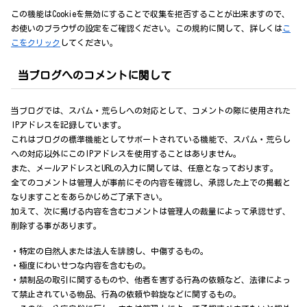
この機能はCookieを無効にすることで収集を拒否することが出来ますので、
お使いのブラウザの設定をご確認ください。この規約に関して、詳しくは
こ
こをクリック
してください。
当ブログへのコメントに関して
当ブログでは、スパム・荒らしへの対応として、コメントの際に使用された
IPアドレスを記録しています。
これはブログの標準機能としてサポートされている機能で、スパム・荒らし
への対応以外にこのIPアドレスを使用することはありません。
また、メールアドレスとURLの入力に関しては、任意となっております。
全てのコメントは管理人が事前にその内容を確認し、承認した上での掲載と
なりますことをあらかじめご了承下さい。
加えて、次に掲げる内容を含むコメントは管理人の裁量によって承認せず、
削除する事があります。
・特定の自然人または法人を誹謗し、中傷するもの。
・極度にわいせつな内容を含むもの。
・禁制品の取引に関するものや、他者を害する行為の依頼など、法律によっ
て禁止されている物品、行為の依頼や斡旋などに関するもの。