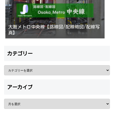
大阪メトロ中央線【路線図/配線略図/配線写
真】
カテゴリー
アーカイブ