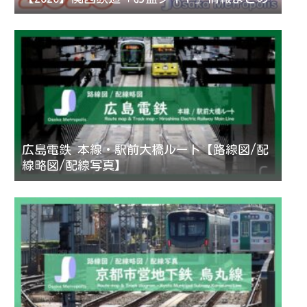
広島電鉄 本線・駅前大橋ルート【路線図/配
線略図/配線写真】