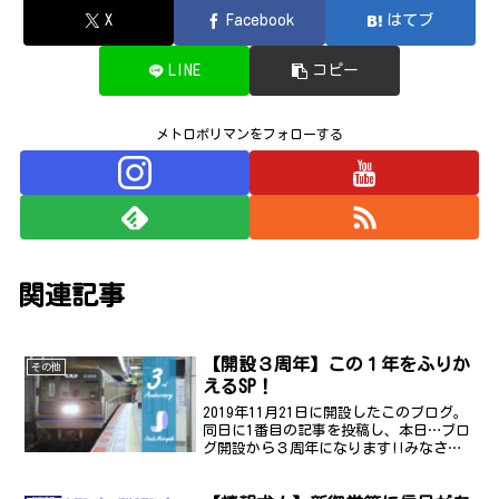
X
Facebook
はてブ
LINE
コピー
メトロポリマンをフォローする
関連記事
【開設３周年】この１年をふりか
その他
えるSP！
2019年11月21日に開設したこのブログ。
同日に1番目の記事を投稿し、本日…ブロ
グ開設から３周年になります!!みなさん
が見てくださるから頑張れます！いつも
ありがとうございます！例年通り「この