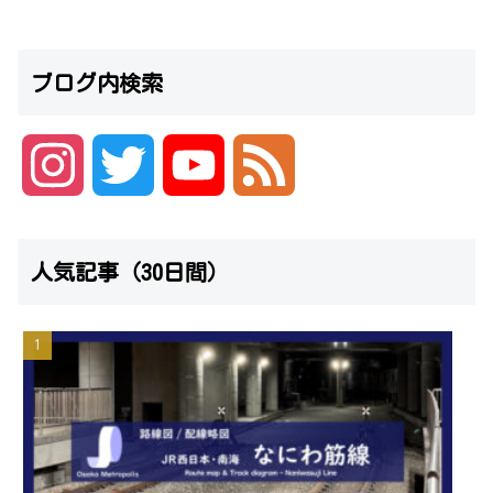
ブログ内検索
I
T
Y
F
n
w
o
e
人気記事（30日間）
s
i
u
e
t
t
T
d
a
t
u
g
e
b