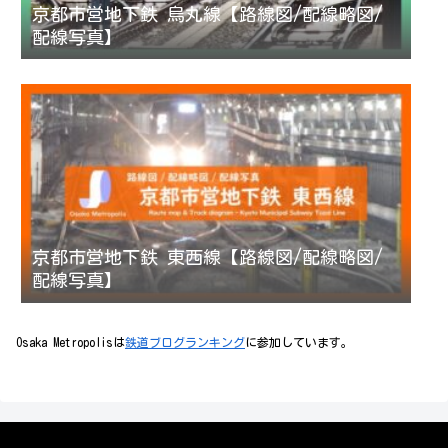
京都市営地下鉄 烏丸線【路線図/配線略図/
配線写真】
京都市営地下鉄 東西線【路線図/配線略図/
配線写真】
Osaka Metropolisは
鉄道ブログランキング
に参加しています。