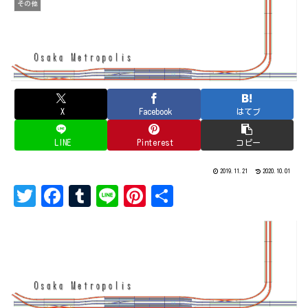
その他
X
Facebook
はてブ
LINE
Pinterest
コピー
2019.11.21
2020.10.01
T
Fa
Tu
Li
Pi
共
w
ce
mb
ne
nt
有
it
bo
lr
er
te
ok
es
r
t