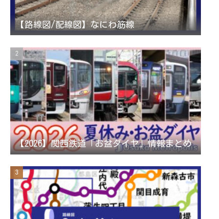
r
r
e
【路線図/配線図】なにわ筋線
a
C
m
h
a
n
【2026】関西鉄道「お盆ダイヤ」情報まとめ
n
e
l