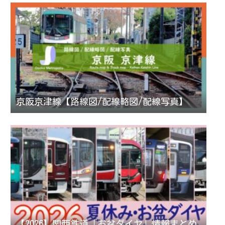
京阪京津線【路線図/配線略図/配線写真】
【2026】関西鉄道「お盆ダイヤ」情報まとめ