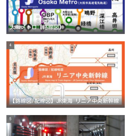
大阪メトロ【路線図】
【路線図/配線図】JR東海 リニア中央新幹線