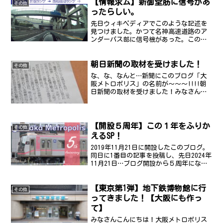
【情報求ム】新御堂筋に信号があ
１年をふりかえるスペシャル」と題し
その他
て、管理人の１...
ったらしい。
先日ウィキペディアでこのような記述を
見つけました。かつて名神高速道路のア
ンダーパス部に信号機があった。この本
線区間は地上部を側道部と並行して走行
しており、地域住民の往来が分断される
朝日新聞の取材を受けました！
ので歩行者用の信号機が設置されてい
その他
た。しかし千里丘陵部と江坂...
な、な、なんと…新聞にこのブログ「大
阪メトロポリス」の名前が～～～!!!!朝
日新聞の取材を受けました！みなさんこ
んにちは、大阪メトロポリスの管理人こ
と男性会社員(25)です。このたび朝日新
聞の取材で大阪メトロの魅力をお話し
し、（約一か月前で...
【開設５周年】この１年をふりか
その他
えるSP！
2019年11月21日に開設したこのブログ。
同日に1番目の記事を投稿し、先日2024年
11月21日…ブログ開設から５周年になり
ます!!（全然更新できていないですが）
いつも見てくださるみなさま、本当にあ
【東京第1弾】地下鉄博物館に行
りがとうございます。みなさんのおかげ
その他
でこ...
ってきました！【大阪にも作っ
て】
みなさんこんにちは！大阪メトロポリス