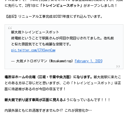
r
t
に先行して、2月1日に
「トレインビュースポット」
がオープンしました！
【追記】リニューアル工事完成は2021年度にずれ込んでいます。
新大阪トレインビュースポット
終電前ということで駅員さんが何回か見回りされてました。改札前
と似た雰囲気でとても綺麗な空間です。
pic.twitter.com/C7XSwynCaw
— 大阪メトロポリマン (@osakametrop)
February 1, 2020
場所はホームの北端（江坂・千里中央方面）になります。
新大阪駅に来たこ
とのある方はご存じだと思いますが、この「トレインビュースポット」は正
面に待避線があるのが今回の目玉です！
新大阪で折り返す車両が正面に見える
ようになっているんです！！！
内装外装ともにお洒落すぎませんか!? これが民営化か…