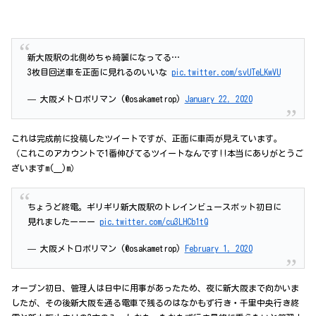
新大阪駅の北側めちゃ綺麗になってる…
3枚目回送車を正面に見れるのいいな
pic.twitter.com/svUTeLKwVU
— 大阪メトロポリマン (@osakametrop)
January 22, 2020
これは完成前に投稿したツイートですが、正面に車両が見えています。
（これこのアカウントで1番伸びてるツイートなんです!!本当にありがとうご
ざいますm(__)m）
ちょうど終電。ギリギリ新大阪駅のトレインビュースポット初日に
見れましたーーー
pic.twitter.com/cu3LHCb1tQ
— 大阪メトロポリマン (@osakametrop)
February 1, 2020
オープン初日、管理人は日中に用事があったため、夜に新大阪まで向かいま
したが、その後新大阪を通る電車で残るのはなかもず行き・千里中央行き終