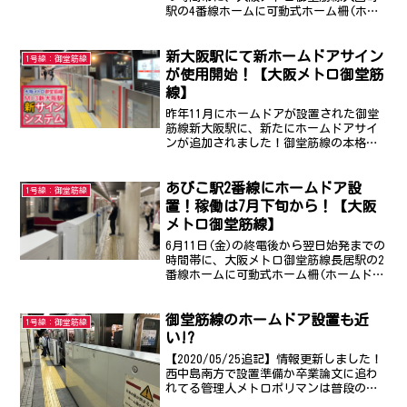
駅の4番線ホームに可動式ホーム柵(ホー
ムドア)が設置された模様です！これは
2021年度までに大阪メトロ御堂筋線の全
新大阪駅にて新ホームドアサイン
駅にホームドアを設置する計画の一環
1号線：御堂筋線
で、御堂筋線で...
が使用開始！【大阪メトロ御堂筋
線】
昨年11月にホームドアが設置された御堂
筋線新大阪駅に、新たにホームドアサイ
ンが追加されました！御堂筋線の本格的
なホームドアサインは、江坂駅、なかも
ず駅に続き3駅目になります！(なかもず
あびこ駅2番線にホームドア設
駅と新大阪駅のどちらが先かは確認でき
1号線：御堂筋線
ていません。)新大阪...
置！稼働は7月下旬から！【大阪
メトロ御堂筋線】
6月11日(金)の終電後から翌日始発までの
時間帯に、大阪メトロ御堂筋線長居駅の2
番線ホームに可動式ホーム柵(ホームド
ア)が設置された模様です！これは2021年
度までに大阪メトロ御堂筋線の全駅にホ
御堂筋線のホームドア設置も近
ームドアを設置する計画の一環で、御堂
1号線：御堂筋線
筋線では1...
い!?
【2020/05/25追記】情報更新しました！
西中島南方で設置準備か卒業論文に追わ
れてる管理人メトロポリマンは普段の通
学で御堂筋線を利用しているのですが、