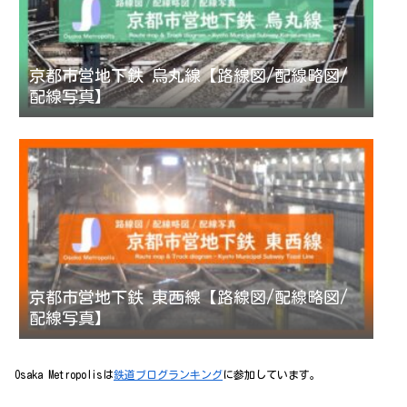
京都市営地下鉄 烏丸線【路線図/配線略図/
配線写真】
京都市営地下鉄 東西線【路線図/配線略図/
配線写真】
Osaka Metropolisは
鉄道ブログランキング
に参加しています。