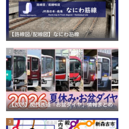
g
e
b
r
r
e
【路線図/配線図】なにわ筋線
a
C
m
h
a
n
【2026】関西鉄道「お盆ダイヤ」情報まとめ
n
e