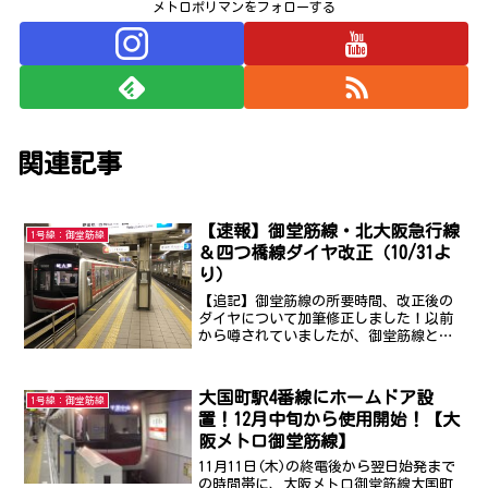
メトロポリマンをフォローする
関連記事
【速報】御堂筋線・北大阪急行線
1号線：御堂筋線
＆四つ橋線ダイヤ改正（10/31よ
り）
【追記】御堂筋線の所要時間、改正後の
ダイヤについて加筆修正しました！以前
から噂されていましたが、御堂筋線と四
つ橋線が2020年10月31日よりダイヤ改正
されます。可動式ホーム柵（ホームド
ア）の設置に伴って各駅の停車時間を延
大国町駅4番線にホームドア設
1号線：御堂筋線
ばす必要があったこ...
置！12月中旬から使用開始！【大
阪メトロ御堂筋線】
11月11日(木)の終電後から翌日始発まで
の時間帯に、大阪メトロ御堂筋線大国町