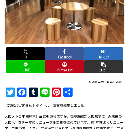
X
Facebook
はてブ
LINE
Pinterest
コピー
2020.02.05
2021.07.08
T
Fa
Tu
Li
Pi
共
w
ce
mb
ne
nt
有
【2020/06/04追記】タイトル、本文を編集しました。
it
bo
lr
er
大阪メトロ中期経営計画にもありますが、御堂筋線新大阪駅では”近未来の
te
ok
es
大阪へ”をテーマにリニューアル工事を進めています。約1年前よりリニュー
アル工事中で、
今年3月
完成予定とされている御堂筋線新大阪駅ですが、完成