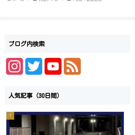
ブログ内検索
I
T
Y
F
n
w
o
e
人気記事（30日間）
s
i
u
e
t
t
T
d
a
t
u