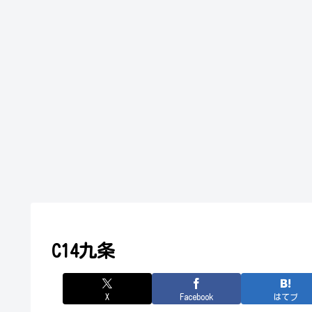
C14九条
X
Facebook
はてブ