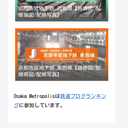
京都市営地下鉄 烏丸線【路線図/配
線略図/配線写真】
京都市営地下鉄 東西線【路線図/配
線略図/配線写真】
Osaka Metropolisは
鉄道ブログランキン
グ
に参加しています。