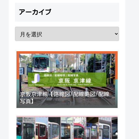
アーカイブ
京阪京津線【路線図/配線略図/配線
写真】