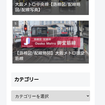
大阪メトロ中央線【路線図/配線略
図/配線写真】
【路線図/配線略図】大阪メトロ御堂
筋線
カテゴリー