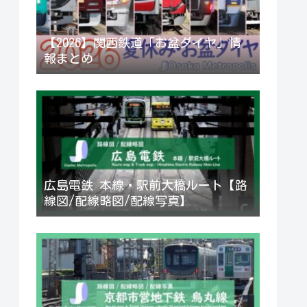
【2026】関西鉄道「お盆ダイヤ」情
報まとめ
広島電鉄 本線・駅前大橋ルート【路
線図/配線略図/配線写真】