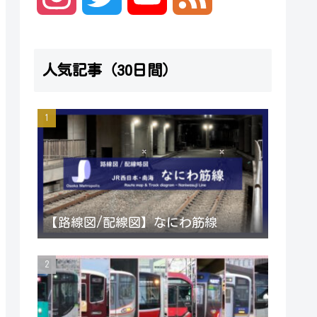
n
w
o
e
人気記事（30日間）
s
i
u
e
t
t
T
d
a
t
u
g
e
b
【路線図/配線図】なにわ筋線
r
r
e
a
C
m
h