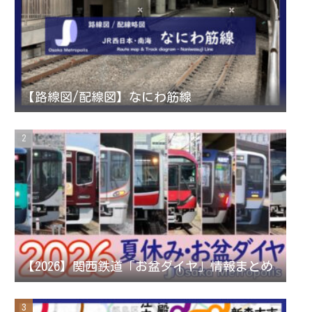
a
t
u
g
e
b
r
r
e
【路線図/配線図】なにわ筋線
a
C
m
h
a
n
【2026】関西鉄道「お盆ダイヤ」情報まとめ
n