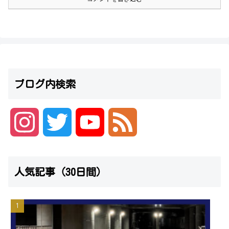
ブログ内検索
I
T
Y
F
n
w
o
e
人気記事（30日間）
s
i
u
e
t
t
T
d