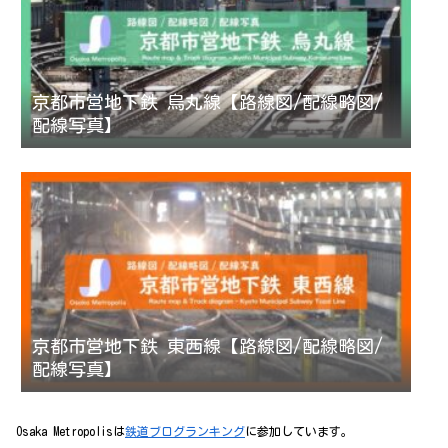
京都市営地下鉄 烏丸線【路線図/配線略図/
配線写真】
京都市営地下鉄 東西線【路線図/配線略図/
配線写真】
Osaka Metropolisは
鉄道ブログランキング
に参加しています。