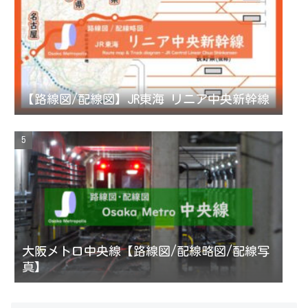
【路線図/配線図】JR東海 リニア中央新幹線
大阪メトロ中央線【路線図/配線略図/配線写
真】