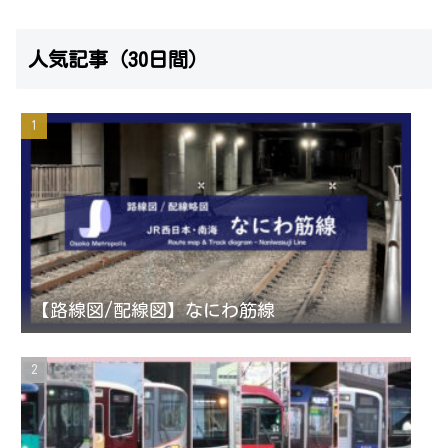
n
w
o
e
人気記事（30日間）
s
i
u
e
t
t
T
d
a
t
u
g
e
b
r
r
e
【路線図/配線図】なにわ筋線
a
C
m
h