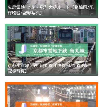
広島電鉄 本線・駅前大橋ルート【路線図/配
線略図/配線写真】
京都市営地下鉄 烏丸線【路線図/配線略図/
配線写真】