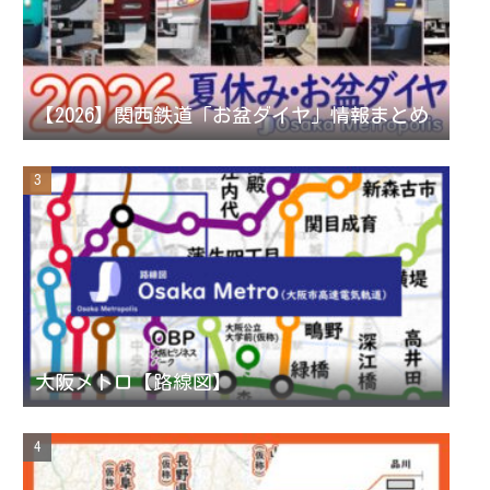
a
n
【2026】関西鉄道「お盆ダイヤ」情報まとめ
n
e
l
大阪メトロ【路線図】