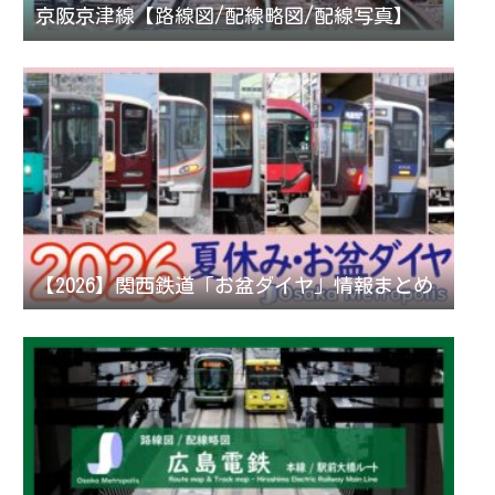
京阪京津線【路線図/配線略図/配線写真】
【2026】関西鉄道「お盆ダイヤ」情報まとめ