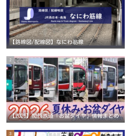
a
t
u
g
e
b
r
r
e
【路線図/配線図】なにわ筋線
a
C
m
h
a
n
【2026】関西鉄道「お盆ダイヤ」情報まとめ
n