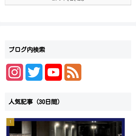
ブログ内検索
I
T
Y
F
n
w
o
e
人気記事（30日間）
s
i
u
e
t
t
T
d