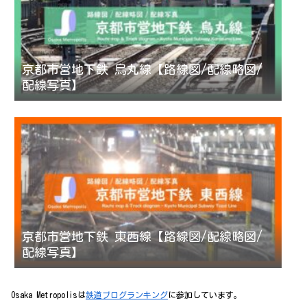
京都市営地下鉄 烏丸線【路線図/配線略図/
配線写真】
京都市営地下鉄 東西線【路線図/配線略図/
配線写真】
Osaka Metropolisは
鉄道ブログランキング
に参加しています。