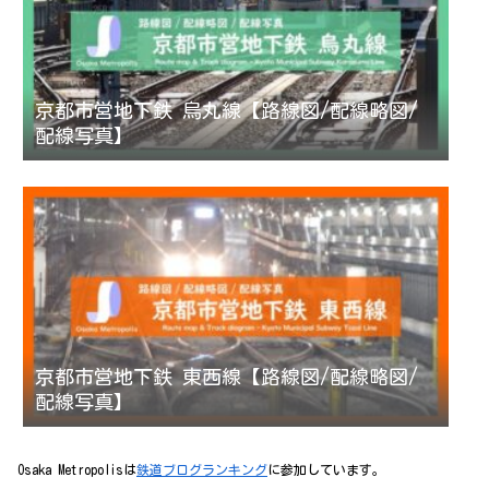
京都市営地下鉄 烏丸線【路線図/配線略図/
配線写真】
京都市営地下鉄 東西線【路線図/配線略図/
配線写真】
Osaka Metropolisは
鉄道ブログランキング
に参加しています。