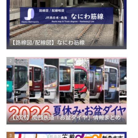
a
t
u
g
e
b
r
r
e
【路線図/配線図】なにわ筋線
a
C
m
h
a
n
【2026】関西鉄道「お盆ダイヤ」情報まとめ
n