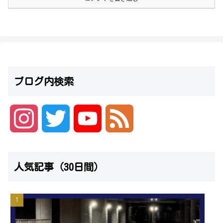
ブログ内検索
I
T
Y
F
n
w
o
e
人気記事（30日間）
s
i
u
e
t
t
T
d