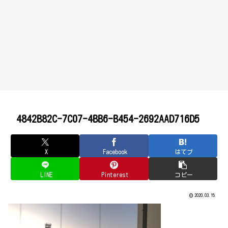
4842B82C-7C07-4BB6-B454-2692AAD716D5
X
Facebook
はてブ
LINE
Pinterest
コピー
2020.03.15