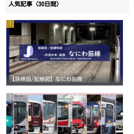
人気記事（30日間）
s
i
u
e
t
t
T
d
a
t
u
g
e
b
r
r
e
【路線図/配線図】なにわ筋線
a
C
m
h
a