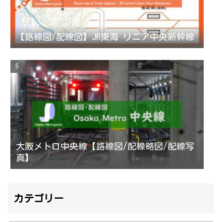
【路線図/配線図】JR東海 リニア中央新幹線
大阪メトロ中央線【路線図/配線略図/配線写
真】
カテゴリー