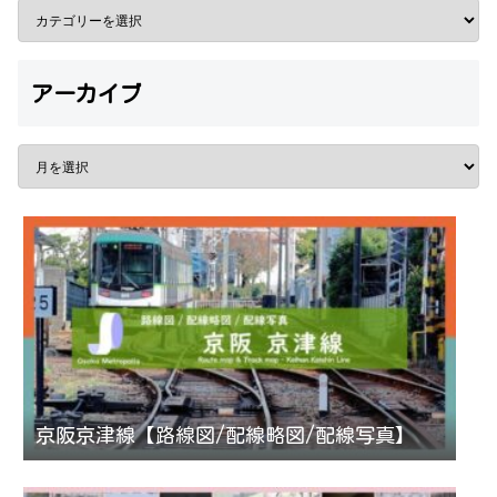
アーカイブ
京阪京津線【路線図/配線略図/配線写真】