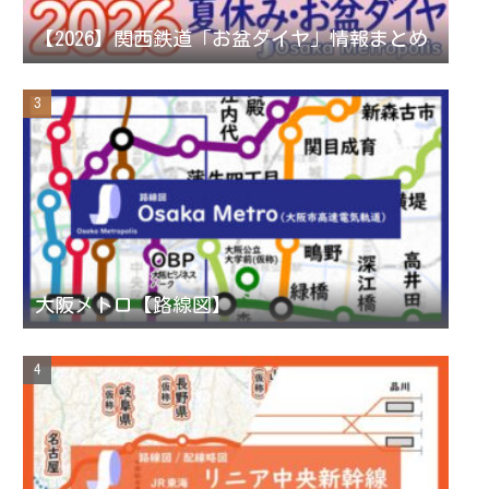
n
【2026】関西鉄道「お盆ダイヤ」情報まとめ
n
e
l
大阪メトロ【路線図】