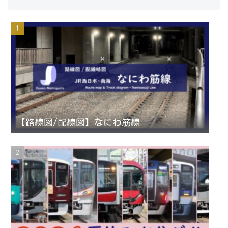
s
i
u
e
t
t
T
d
a
t
u
g
e
b
r
r
e
【路線図/配線図】なにわ筋線
a
C
m
h
a