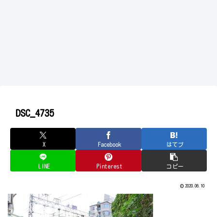
DSC_4735
X
Facebook
はてブ
LINE
Pinterest
コピー
2020.06.10