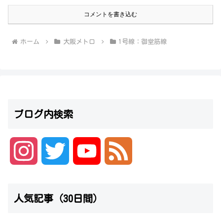
コメントを書き込む
ホーム
大阪メトロ
1号線：御堂筋線
ブログ内検索
I
T
Y
F
n
w
o
e
人気記事（30日間）
s
i
u
e