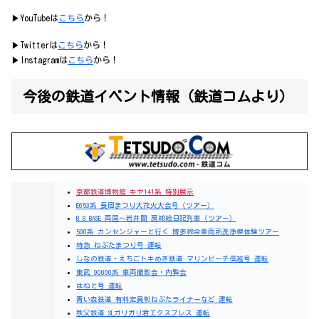
▶YouTubeは
こちら
から！
▶Twitterは
こちら
から！
▶Instagramは
こちら
から！
今後の鉄道イベント情報（鉄道コムより）
京都鉄道博物館 キヤ141系 特別展示
E653系 長岡まつり大花火大会号（ツアー）
B.B.BASE 両国～岩井間 房総絵日記列車（ツアー）
500系 カンセンジャーと行く 博多総合車両所洗浄線体験ツアー
特急 ねぶたまつり号 運転
しなの鉄道・えちごトキめき鉄道 マリンビーチ信越号 運転
東武 90000系 車両撮影会・内覧会
はねと号 運転
青い森鉄道 有料定員制ねぶたライナーなど 運転
秩父鉄道 SLガリガリ君エクスプレス 運転