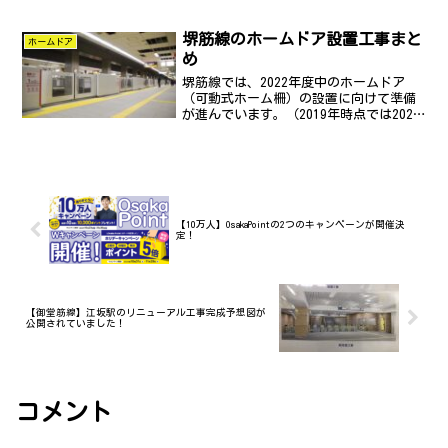
日のダイヤ改正では全駅にホームドアを
設置することを前提に改正され、
堺筋線のホームドア設置工事まと
TASC（定点停止支援装置）の使用も2021
ホームドア
年1月9日(土...
め
堺筋線では、2022年度中のホームドア
（可動式ホーム柵）の設置に向けて準備
が進んでいます。（2019年時点では2025
年度設置目標としていましたが、2020年
に3年前倒しと発表）大阪メトロ全体で言
うと、御堂筋線・千日前線・長堀鶴見緑
地線・今...
【10万人】OsakaPointの2つのキャンペーンが開催決
定！
【御堂筋線】江坂駅のリニューアル工事完成予想図が
公開されていました！
コメント