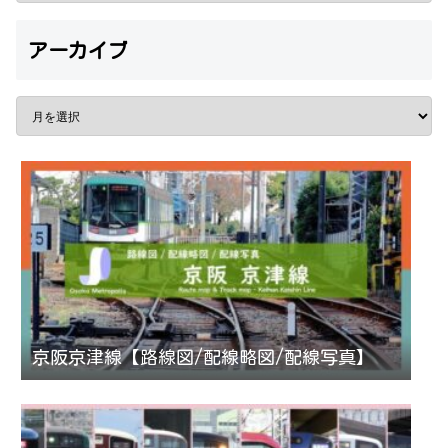
アーカイブ
京阪京津線【路線図/配線略図/配線写真】