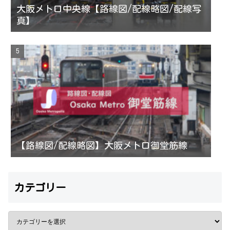
大阪メトロ中央線【路線図/配線略図/配線写
真】
【路線図/配線略図】大阪メトロ御堂筋線
カテゴリー