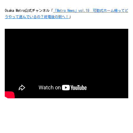
Osaka Metro公式チャンネル「
「Metro News」vol.19 可動式ホーム柵ってど
うやって運んでいるの？終電後の駅へ！
」