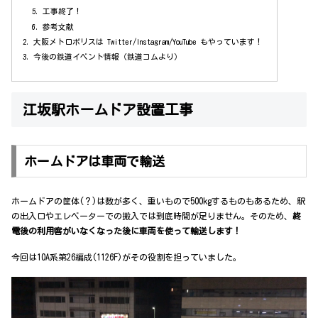
工事終了！
参考文献
大阪メトロポリスは Twitter/Instagram/YouTube もやっています！
今後の鉄道イベント情報（鉄道コムより）
江坂駅ホームドア設置工事
ホームドアは車両で輸送
ホームドアの筐体(？)は数が多く、重いもので500kgするものもあるため、駅
の出入口やエレベーターでの搬入では到底時間が足りません。そのため、
終
電後の利用客がいなくなった後に車両を使って輸送します！
今回は10A系第26編成(1126F)がその役割を担っていました。