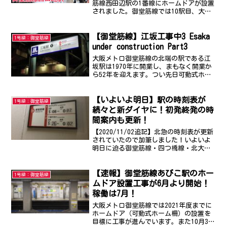
筋線西田辺駅の1番線にホームドアが設置
されました。御堂筋線では10駅目、大阪
メトロ全体では64駅目となります。大阪
メトロ御堂筋線では2021年度までにホー
【御堂筋線】江坂工事中3 Esaka
ムドア、可動式ホーム柵の設置を目標に
1号線：御堂筋線
工事が進...
under construction Part3
大阪メトロ御堂筋線の北端の駅である江
坂駅は1970年に開業し、まもなく開業か
ら52年を迎えます。つい先日可動式ホー
ム柵(ホームドア)の設置工事が終わりま
した。既に使用も開始されていますよ
【いよいよ明日】駅の時刻表が
ね。管理人はこの光景にまだまだ慣れま
1号線：御堂筋線
せん。今まで当たり...
続々と新ダイヤに！初発終発の時
間案内も更新！
【2020/11/02追記】北急の時刻表が更新
されていたので加筆しました！いよいよ
明日に迫る御堂筋線・四つ橋線・北大阪
急行のダイヤ改正の話題です！各ホーム
の時刻表などの案内表示が、ダイヤ改正
【速報】御堂筋線あびこ駅のホー
後のものに着々と変更されています！ダ
1号線：御堂筋線
イヤ改正で案内...
ムドア設置工事が6月より開始！
稼働は7月！
大阪メトロ御堂筋線では2021年度までに
ホームドア（可動式ホーム柵）の設置を
目標に工事が進んでいます。また10月31