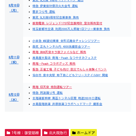
東武 SL大樹 9周年ヘッドマーク 掲出
8月10日
特急 伊東按針祭花火大会号 運転
（月）
霊まつり号 運転
東武 SL大樹9周年記念乗車券 発売
能勢電鉄 レジェンド1757記念腕時計 受注販売受付
埼玉新都市交通 利用2000万人感謝1日フリー乗車券 発売
小田急 MSE貸切乗車 全形式離合チャレンジツアー
西武 正丸トンネル内 4000系撮影会ツアー
南海 GRAN天空キラ鉄ファイルなど 販売
8月11日
高島屋大阪店 南海・Peach なつやすみフェスタ
（祝）
南海・Peach コラボグッズ 販売
阪急 正雀工場 子ども向け 防災でんしゃ体験イベント
仙台市 泉中央駅 地下鉄こどもフリースタイルDAY 開催
南海 旧天空 特別運転ツアー
特急 阿波踊り号 運転
8月12日
北海道新幹線 青函トンネル区間 時速260キロ運転
（水）
水島臨海鉄道 井原鉄道コラボヘッドマーク 撮影会
1号線：御堂筋線
北大阪急行
ホームドア