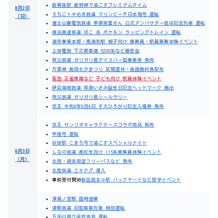
新青森駅 新幹線で過ごすプレミアムタイム
8月2日
えちごトキめき鉄道 マリンビーチ日本海号 運転
（日）
富士山麓電気鉄道 茅原実里さん 公式アンバサダー就任記念列車 運転
横浜高速鉄道 ぽこ あ ポケモン ラッピングトレイン 運転
浦和事業本部・南浦和駅 親子向け 乗務員・駅員業務体験イベント
上田電鉄 下之郷車庫 5200系など撮影会
秩父鉄道 ガリガリ君アイスバー型乗車券 発売
万葉線 高岡七夕まつり 区間運休・復路無料券配布
阪急 正雀車庫など 子ども向け 駅員体験イベント
伊豆箱根鉄道 塚原いさみ誕生日記念ヘッドマーク 掲出
秩父鉄道 ガリガリ君シールラリー
京王 令和8年8月8日 すえひろがり記念入場券 発売
京王 サンリオキャラクターズコラボ商品 販売
竿燈号 運転
秋田駅 こまち号で過ごすスペシャルナイト
8月3日
しなの鉄道 高校生向け 115系乗務員体験イベント
（月）
北見・網走周遊フリーパスなど 発売
北陸鉄道 エキタグ 導入
事前受付開始
新函館北斗駅 バックヤードなど見学イベント
津島ノ宮駅 臨時営業
津軽鉄道 旧型客車列車 特別運転
五所川原立佞武多号 運転