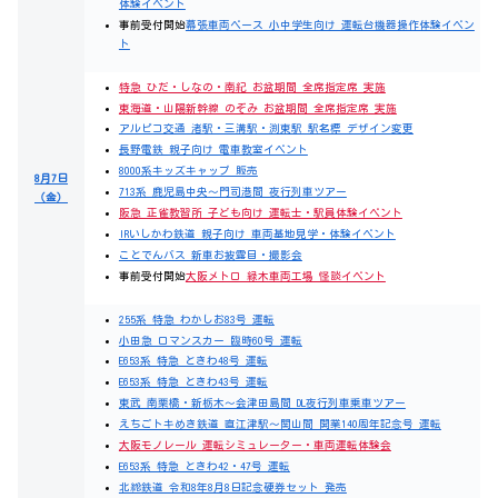
体験イベント
事前受付開始
幕張車両ベース 小中学生向け 運転台機器操作体験イベン
ト
特急 ひだ・しなの・南紀 お盆期間 全席指定席 実施
東海道・山陽新幹線 のぞみ お盆期間 全席指定席 実施
アルピコ交通 渚駅・三溝駅・渕東駅 駅名標 デザイン変更
長野電鉄 親子向け 電車教室イベント
8000系キッズキャップ 販売
8月7日
713系 鹿児島中央～門司港間 夜行列車ツアー
（金）
阪急 正雀教習所 子ども向け 運転士・駅員体験イベント
IRいしかわ鉄道 親子向け 車両基地見学・体験イベント
ことでんバス 新車お披露目・撮影会
事前受付開始
大阪メトロ 緑木車両工場 怪談イベント
255系 特急 わかしお83号 運転
小田急 ロマンスカー 臨時60号 運転
E653系 特急 ときわ48号 運転
E653系 特急 ときわ43号 運転
東武 南栗橋・新栃木～会津田島間 DL夜行列車乗車ツアー
えちごトキめき鉄道 直江津駅～関山間 開業140周年記念号 運転
大阪モノレール 運転シミュレーター・車両運転体験会
E653系 特急 ときわ42・47号 運転
北総鉄道 令和8年8月8日記念硬券セット 発売