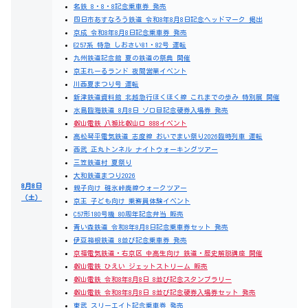
名鉄 8・8・8記念乗車券 発売
四日市あすなろう鉄道 令和8年8月8日記念ヘッドマーク 掲出
京成 令和8年8月8日記念乗車券 発売
E257系 特急 しおさい81・82号 運転
九州鉄道記念館 夏の鉄道の祭典 開催
京王れーるランド 夜間営業イベント
川西夏まつり号 運転
新津鉄道資料館 北越急行ほくほく線 これまでの歩み 特別展 開催
水島臨海鉄道 8月8日 ゾロ目記念硬券入場券 発売
叡山電鉄 八瀬比叡山口 888イベント
高松琴平電気鉄道 志度線 おいでまい祭り2026臨時列車 運転
西武 正丸トンネル ナイトウォーキングツアー
三笠鉄道村 夏祭り
大和鉄道まつり2026
8月8日
親子向け 碓氷峠廃線ウォークツアー
（土）
京王 子ども向け 乗務員体験イベント
C57形180号機 80周年記念弁当 販売
青い森鉄道 令和8年8月8日記念乗車券セット 発売
伊豆箱根鉄道 8並び記念乗車券 発売
京福電気鉄道・右京区 中高生向け 鉄道・歴史解説講座 開催
叡山電鉄 ひえい ジェットストリーム 販売
叡山電鉄 令和8年8月8日 8並び記念スタンプラリー
叡山電鉄 令和8年8月8日 8並び記念硬券入場券セット 発売
東武 スリーエイト記念乗車券 発売