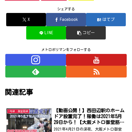
シェアする
X
Facebook
はてブ
LINE
コピー
メトロポリマンをフォローする
関連記事
【動画公開！】西田辺駅のホーム
1号線：御堂筋線
ドア設置完了！稼働は2021年5月
29日から！【大阪メトロ御堂筋
線】
2021年4月21日の深夜、大阪メトロ御堂