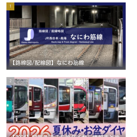
t
t
T
d
a
t
u
g
e
b
r
r
e
【路線図/配線図】なにわ筋線
a
C
m
h
a
n