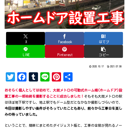
X
Facebook
はてブ
LINE
Pinterest
コピー
2020.10.17
2021.07.08
T
Fa
Tu
Li
Pi
共
w
ce
mb
ne
nt
有
おそらく個人としては初めて、大阪メトロの可動式ホーム柵(ホームドア)設
it
bo
lr
er
置工事の一部始終を撮影することに成功しました！
そもそも大阪メトロの駅
te
ok
es
はほぼ地下駅ですし、地上駅でもドーム型だとなかなか撮影しづらいので、
今回は撮影しやすい条件がそろっていたこともあり、前々から工事日を楽し
r
t
みの待っていました。
ということで、簡単にまとめたダイジェスト版と、工事の全貌が見れるノー