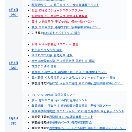
蘇我乗務ベース 親子向け リアル車掌体験イベント
8月4日
阪急 おさるのジョージスタンプラリー
（火）
能勢電鉄 小・中学生向け 電車運転体験会
阪神 大物実習所 子ども向け 保線体験イベント
京成 千葉中央駅 小学生向け 駅務業務体験イベント
先行販売
8000系キッズキャップ 販売
阪神 甲子園駅接近メロディー 変更
七夕絵どうろう号 運転
仙台七夕花火祭 臨時列車 運転
富士山麓電気鉄道 河口湖湖上祭 臨時列車 運転
8月5日
花笠まつり号 運転
（水）
東京都 小学生向け 都営地下鉄・バス 仕事体験イベント
日本郵便 くしろ湿原ノロッコ号2026 フレーム切手セット 販売
事前受付開始
新庄駅 ふるさと納税 キハ110系 運転操縦体験イベント
THE ROYAL EXPRESS 道南入線ツアー
京王 若葉台工場 子ども向け見学イベント
豊橋鉄道 小学生向け 市内線貸切電車乗車・運転体験ツアー
原鉄道模型博物館 きかんしゃトーマス 撮影用模型 走行展示イベント
事前受付開始
君津駅 B.B.BASE運転体験イベント
8月6日
事前受付開始
幕張車両ベース 構内風景撮影会
（木）
事前受付開始
長野乗務ベース 子ども向け 運転士・車掌シミュレーター