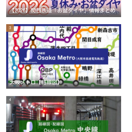
n
【2026】関西鉄道「お盆ダイヤ」情報まとめ
n
e
l
大阪メトロ【路線図】