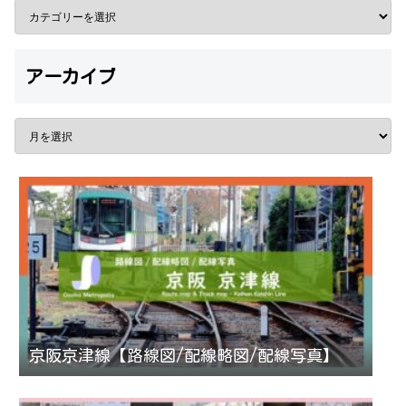
アーカイブ
京阪京津線【路線図/配線略図/配線写真】