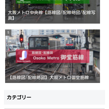
大阪メトロ中央線【路線図/配線略図/配線写
真】
【路線図/配線略図】大阪メトロ御堂筋線
カテゴリー