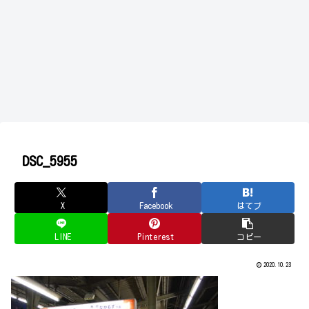
DSC_5955
X
Facebook
はてブ
LINE
Pinterest
コピー
2020.10.23