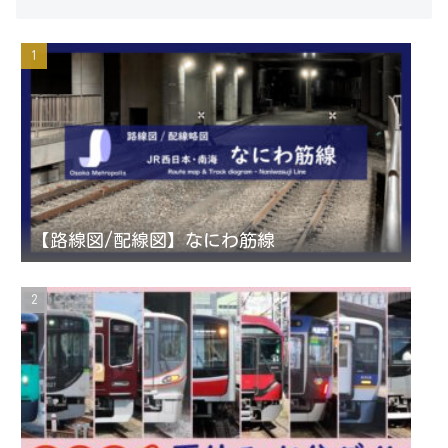
s
i
u
e
t
t
T
d
a
t
u
g
e
b
r
r
e
【路線図/配線図】なにわ筋線
a
C
m
h
a