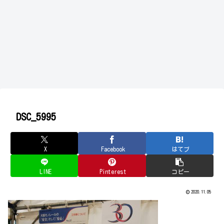
DSC_5995
X
Facebook
はてブ
LINE
Pinterest
コピー
2020.11.05