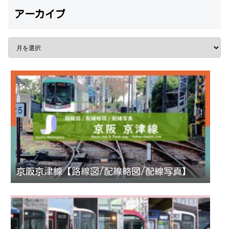
アーカイブ
京阪京津線【路線図/配線略図/配線写真】