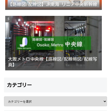
【路線図/配線図】JR東海 リニア中央新幹線
大阪メトロ中央線【路線図/配線略図/配線写
真】
カテゴリー