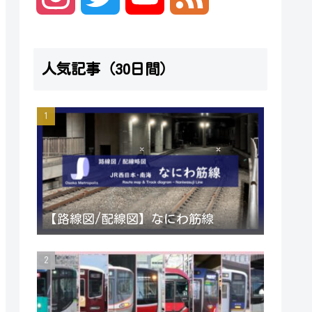
n
w
o
e
人気記事（30日間）
s
i
u
e
t
t
T
d
a
t
u
g
e
b
【路線図/配線図】なにわ筋線
r
r
e
a
C
m
h