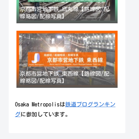
京都市営地下鉄 烏丸線【路線図/配
線略図/配線写真】
京都市営地下鉄 東西線【路線図/配
線略図/配線写真】
Osaka Metropolisは
鉄道ブログランキン
グ
に参加しています。