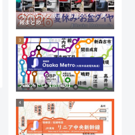
a
【2026】関西鉄道「お盆ダイヤ」情
報まとめ
n
n
e
l
大阪メトロ【路線図】