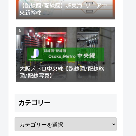
【路線図/配線図】JR東海 リニア中
央新幹線
大阪メトロ中央線【路線図/配線略
図/配線写真】
カテゴリー