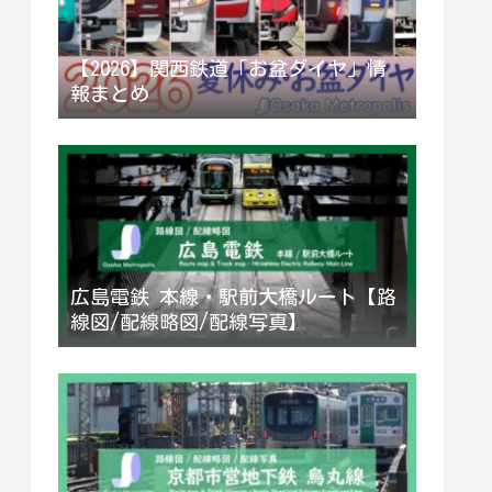
【2026】関西鉄道「お盆ダイヤ」情
報まとめ
広島電鉄 本線・駅前大橋ルート【路
線図/配線略図/配線写真】