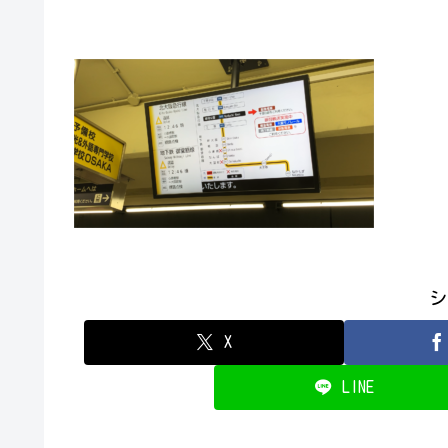
シ
X
LINE