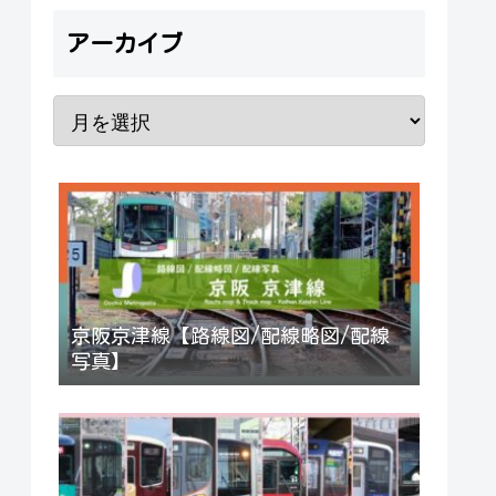
アーカイブ
京阪京津線【路線図/配線略図/配線
写真】