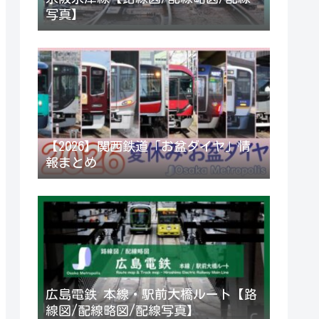
写真】
【2026】関西鉄道「お盆ダイヤ」情
報まとめ
広島電鉄 本線・駅前大橋ルート【路
線図/配線略図/配線写真】