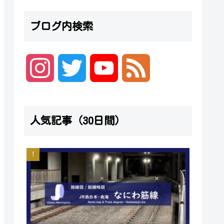
ブログ内検索
I
T
Y
F
n
w
o
e
人気記事（30日間）
s
i
u
e
t
t
T
d
a
t
u
g
e
b