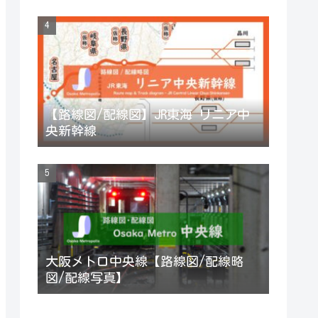
【路線図/配線図】JR東海 リニア中
央新幹線
大阪メトロ中央線【路線図/配線略
図/配線写真】