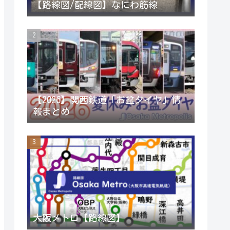
【路線図/配線図】なにわ筋線
r
r
e
a
C
m
h
a
【2026】関西鉄道「お盆ダイヤ」情
報まとめ
n
n
e
l
大阪メトロ【路線図】