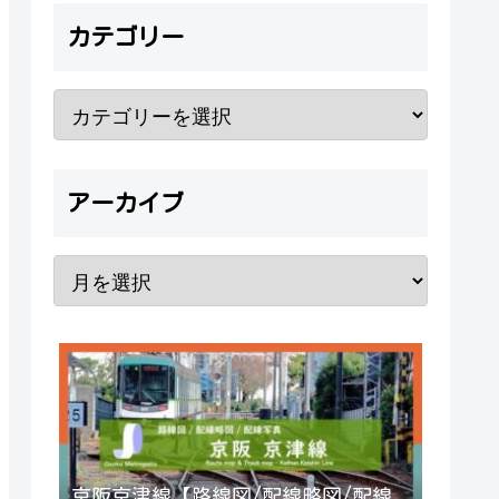
カテゴリー
アーカイブ
京阪京津線【路線図/配線略図/配線