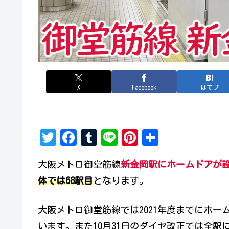
X
Facebook
はてブ
T
Fa
Tu
Li
Pi
共
w
ce
mb
ne
nt
有
大阪メトロ御堂筋線
新金岡駅にホームドアが
it
bo
lr
er
体では68駅目
となります。
te
ok
es
r
t
大阪メトロ御堂筋線では2021年度までにホ
います。また10月31日のダイヤ改正では全