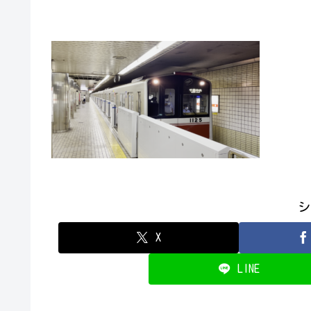
シ
X
LINE