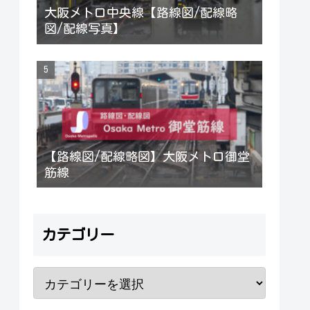
大阪メトロ中央線【路線図/配線略
図/配線写真】
【路線図/配線略図】大阪メトロ御堂
筋線
カテゴリー