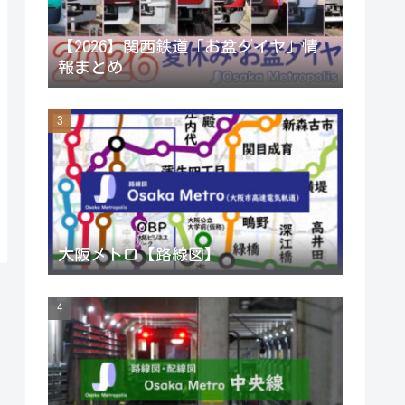
a
【2026】関西鉄道「お盆ダイヤ」情
報まとめ
n
n
e
l
大阪メトロ【路線図】