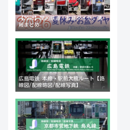
【2026】関西鉄道「お盆ダイヤ」情
報まとめ
広島電鉄 本線・駅前大橋ルート【路
線図/配線略図/配線写真】