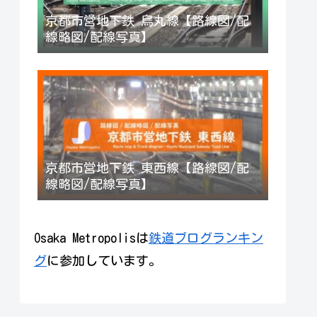
京都市営地下鉄 烏丸線【路線図/配
線略図/配線写真】
京都市営地下鉄 東西線【路線図/配
線略図/配線写真】
Osaka Metropolisは
鉄道ブログランキン
グ
に参加しています。