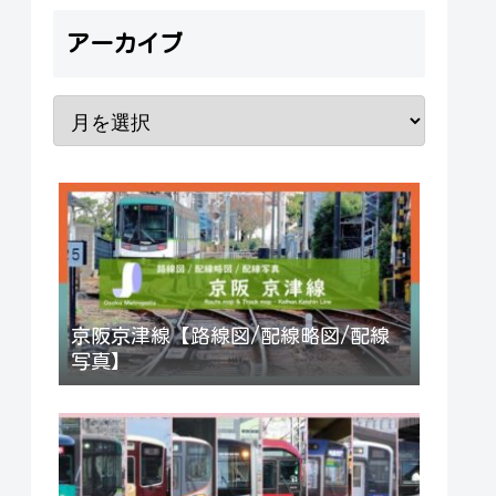
アーカイブ
京阪京津線【路線図/配線略図/配線
写真】