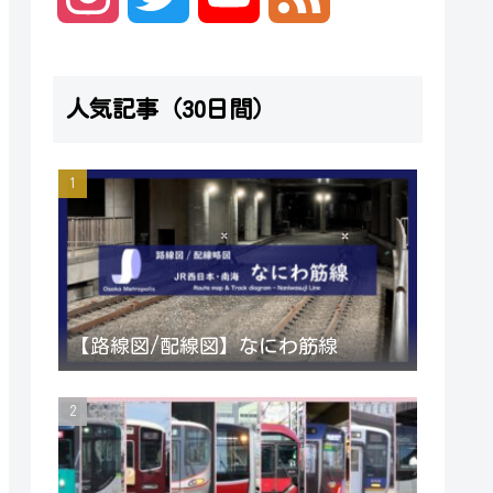
n
w
o
e
人気記事（30日間）
s
i
u
e
t
t
T
d
a
t
u
g
e
b
【路線図/配線図】なにわ筋線
r
r
e
a
C
m
h