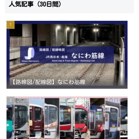
人気記事（30日間）
s
i
u
e
t
t
T
d
a
t
u
g
e
b
r
r
e
【路線図/配線図】なにわ筋線
a
C
m
h
a