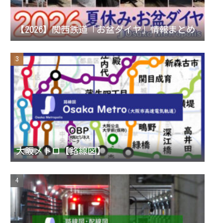
n
【2026】関西鉄道「お盆ダイヤ」情報まとめ
n
e
l
大阪メトロ【路線図】