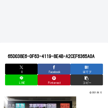
65D038E6-0F63-4119-8E4B-A2CEF6365A0A
X
Facebook
はてブ
LINE
Pinterest
コピー
2021.08.12