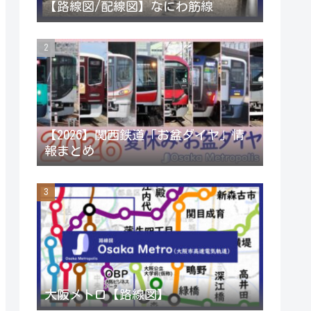
【路線図/配線図】なにわ筋線
r
r
e
a
C
m
h
a
【2026】関西鉄道「お盆ダイヤ」情
報まとめ
n
n
e
l
大阪メトロ【路線図】