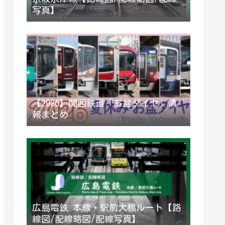
写真】
【2026】関西鉄道「お盆ダイヤ」情
報まとめ
広島電鉄 本線・駅前大橋ルート【路
線図/配線略図/配線写真】