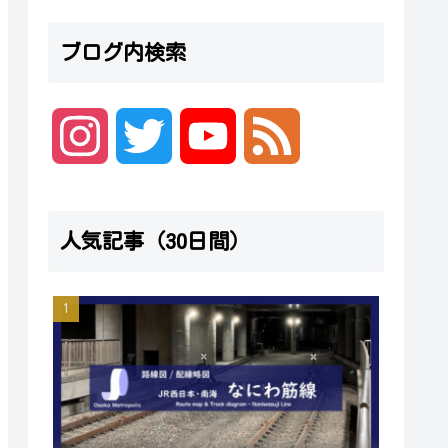
ブログ内検索
I
T
Y
F
n
w
o
e
人気記事（30日間）
s
i
u
e
t
t
T
d
a
t
u
g
e
b