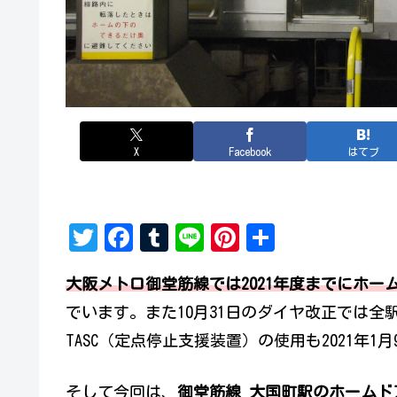
X
Facebook
はてブ
T
Fa
Tu
Li
Pi
共
w
ce
mb
ne
nt
有
大阪メトロ御堂筋線では2021年度までにホ
it
bo
lr
er
でいます。また10月31日のダイヤ改正では
te
ok
es
TASC（定点停止支援装置）の使用も2021年1
r
t
そして今回は、
御堂筋線 大国町駅のホームド