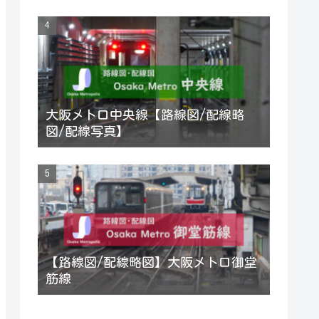
大阪メトロ中央線【路線図/配線略
図/配線写真】
【路線図/配線略図】大阪メトロ御堂
筋線