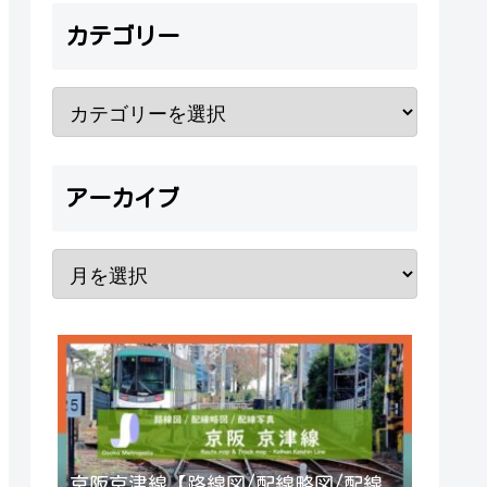
カテゴリー
アーカイブ
京阪京津線【路線図/配線略図/配線