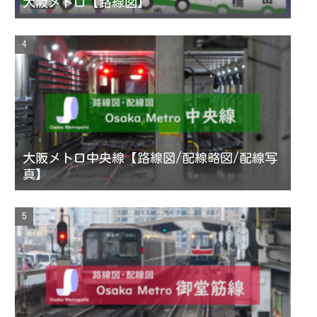
大阪メトロ【路線図】
大阪メトロ中央線【路線図/配線略図/配線写
真】