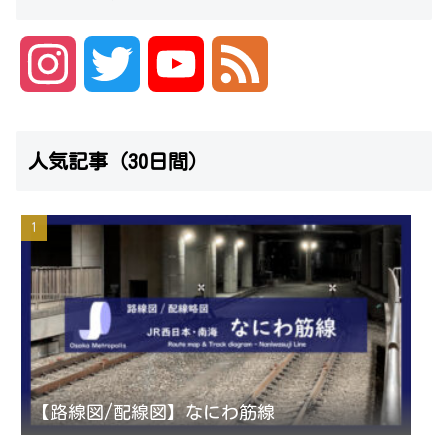
I
T
Y
F
n
w
o
e
人気記事（30日間）
s
i
u
e
t
t
T
d
a
t
u
g
e
b
r
r
e
【路線図/配線図】なにわ筋線