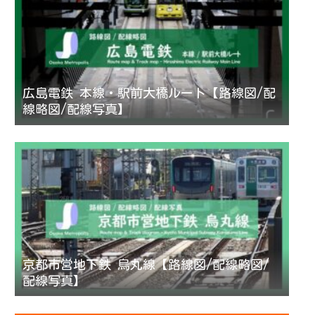
広島電鉄 本線・駅前大橋ルート【路線図/配
線略図/配線写真】
京都市営地下鉄 烏丸線【路線図/配線略図/
配線写真】