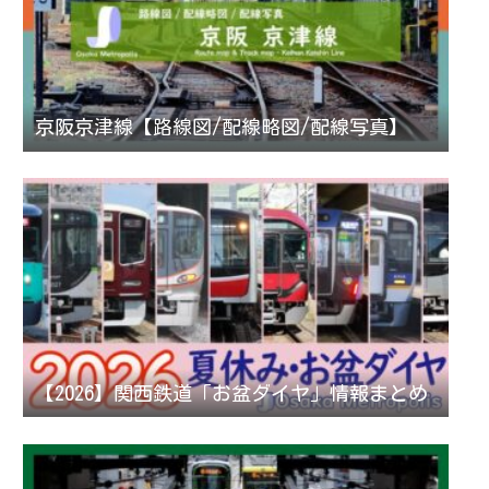
京阪京津線【路線図/配線略図/配線写真】
【2026】関西鉄道「お盆ダイヤ」情報まとめ