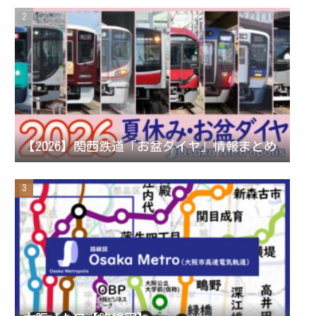
a
C
m
h
a
n
【2026】関西鉄道「お盆ダイヤ」情報まとめ
n
e
l