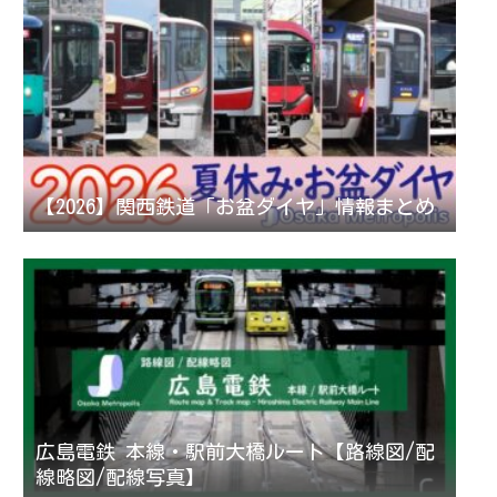
【2026】関西鉄道「お盆ダイヤ」情報まとめ
広島電鉄 本線・駅前大橋ルート【路線図/配
線略図/配線写真】