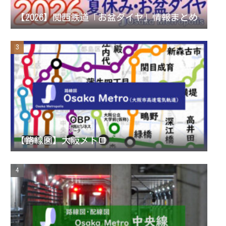
n
【2026】関西鉄道「お盆ダイヤ」情報まとめ
n
e
l
【路線図】大阪メトロ