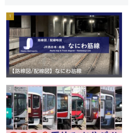
s
i
u
e
t
t
T
d
a
t
u
g
e
b
r
r
e
【路線図/配線図】なにわ筋線
a
C
m
h
a