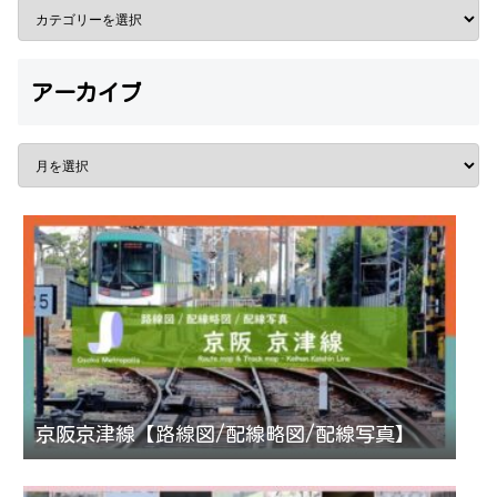
アーカイブ
京阪京津線【路線図/配線略図/配線写真】