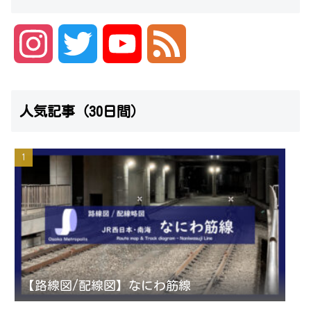
I
T
Y
F
n
w
o
e
人気記事（30日間）
s
i
u
e
t
t
T
d
a
t
u
g
e
b
r
r
e
【路線図/配線図】なにわ筋線