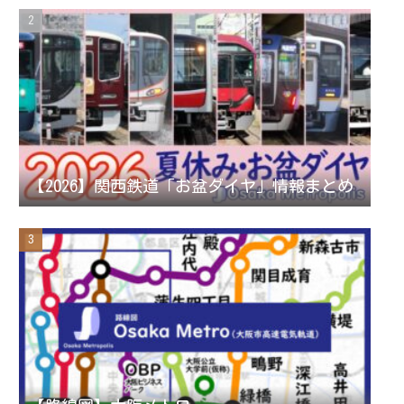
a
C
m
h
a
n
【2026】関西鉄道「お盆ダイヤ」情報まとめ
n
e
l