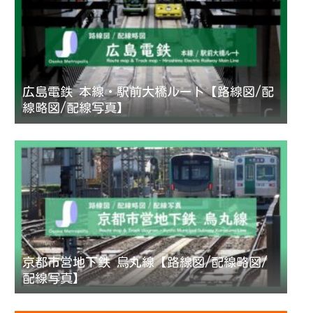
広島電鉄 本線・駅前大橋ルート【路線図/配
線略図/配線写真】
京都市営地下鉄 烏丸線【路線図/配線略図/
配線写真】