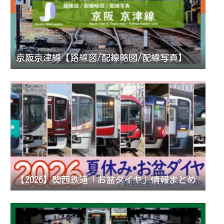
京阪京津線【路線図/配線略図/配線写真】
【2026】関西鉄道「お盆ダイヤ」情報まとめ