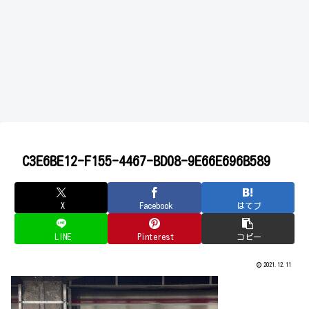
C3E6BE12-F155-4467-BD08-9E66E696B589
X
Facebook
はてブ
LINE
Pinterest
コピー
2021.12.11