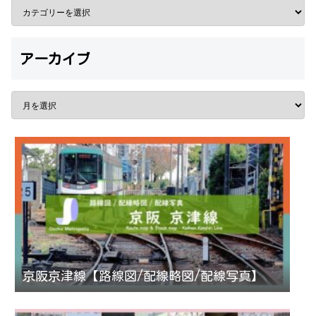
アーカイブ
京阪京津線【路線図/配線略図/配線写真】