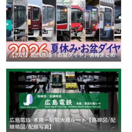
【2026】関西鉄道「お盆ダイヤ」情報まとめ
広島電鉄 本線・駅前大橋ルート【路線図/配
線略図/配線写真】