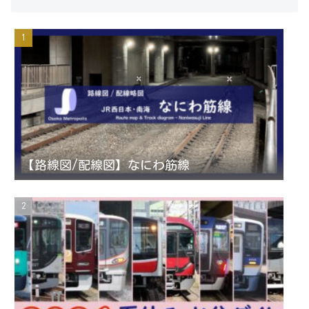
s
i
u
e
t
t
T
d
a
t
u
g
e
b
r
r
e
【路線図/配線図】なにわ筋線
a
C
m
h
a