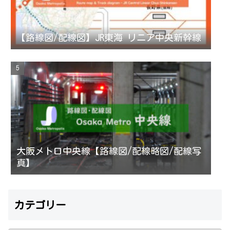
【路線図/配線図】JR東海 リニア中央新幹線
大阪メトロ中央線【路線図/配線略図/配線写
真】
カテゴリー