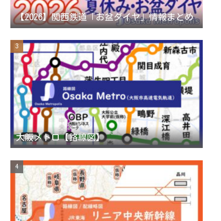
n
【2026】関西鉄道「お盆ダイヤ」情報まとめ
n
e
l
大阪メトロ【路線図】