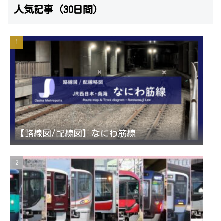
人気記事（30日間）
s
i
u
e
t
t
T
d
a
t
u
g
e
b
r
r
e
【路線図/配線図】なにわ筋線
a
C
m
h
a