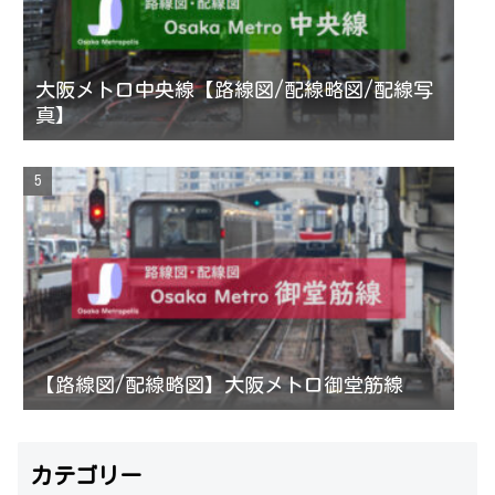
大阪メトロ中央線【路線図/配線略図/配線写
真】
【路線図/配線略図】大阪メトロ御堂筋線
カテゴリー