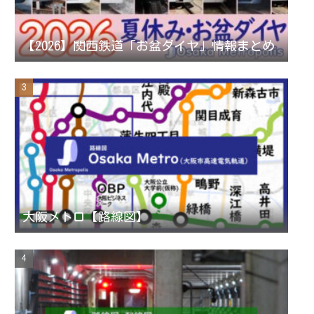
n
【2026】関西鉄道「お盆ダイヤ」情報まとめ
n
e
l
大阪メトロ【路線図】