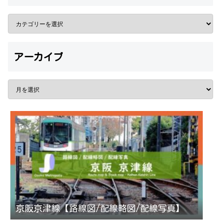
アーカイブ
京阪京津線【路線図/配線略図/配線写真】