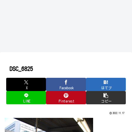
DSC_6825
X
Facebook
はてブ
LINE
Pinterest
コピー
2022.11.17