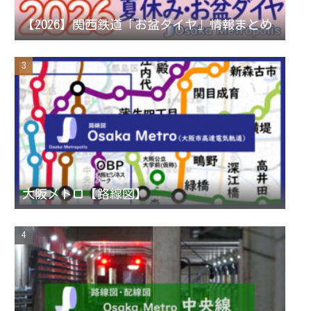
n
【2026】関西鉄道「お盆ダイヤ」情報まとめ
n
e
l
大阪メトロ【路線図】