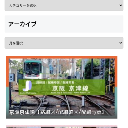
アーカイブ
京阪京津線【路線図/配線略図/配線写真】