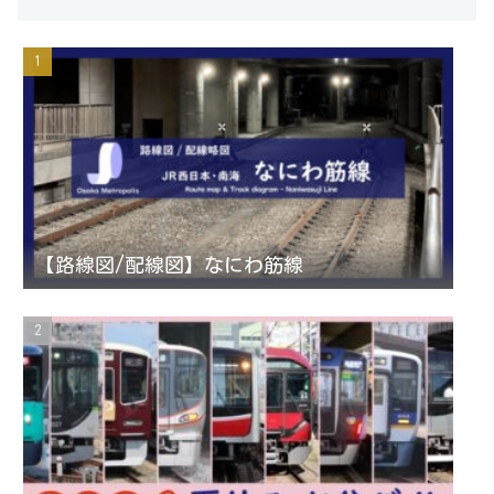
s
i
u
e
t
t
T
d
a
t
u
g
e
b
r
r
e
【路線図/配線図】なにわ筋線
a
C
m
h
a