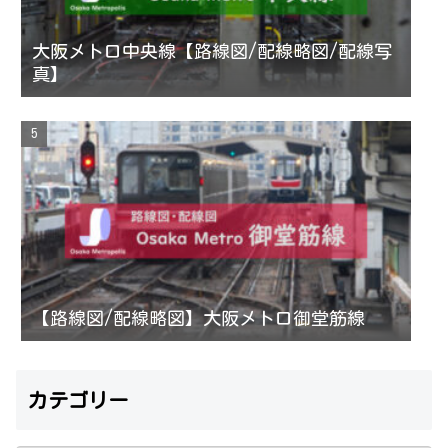
大阪メトロ中央線【路線図/配線略図/配線写
真】
【路線図/配線略図】大阪メトロ御堂筋線
カテゴリー