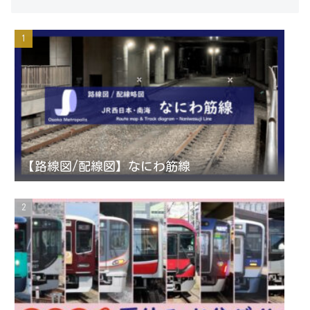
s
i
u
e
t
t
T
d
a
t
u
g
e
b
r
r
e
【路線図/配線図】なにわ筋線
a
C
m
h
a