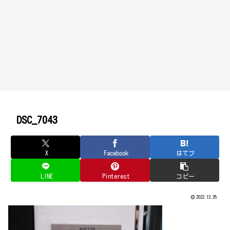
DSC_7043
X
Facebook
はてブ
LINE
Pinterest
コピー
2022.12.25