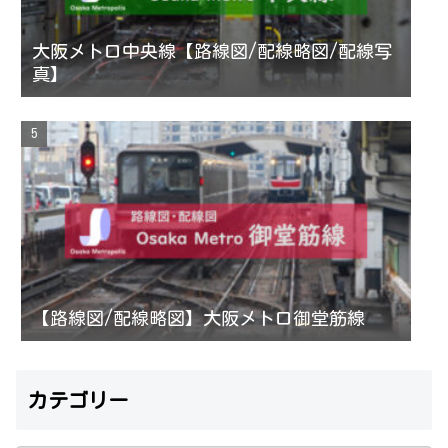
大阪メトロ中央線【路線図/配線略図/配線写
真】
【路線図/配線略図】大阪メトロ御堂筋線
カテゴリー