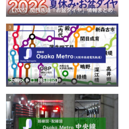
n
【2026】関西鉄道「お盆ダイヤ」情報まとめ
n
e
l
大阪メトロ【路線図】