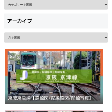
アーカイブ
京阪京津線【路線図/配線略図/配線写真】