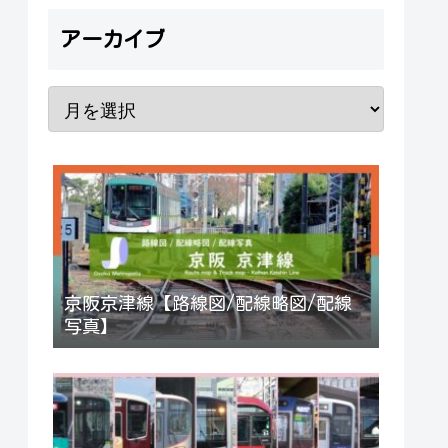
アーカイブ
京阪京津線【路線図/配線略図/配線
写真】