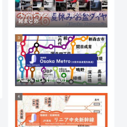
a
【2026】関西鉄道「お盆ダイヤ」情
報まとめ
n
n
e
l
大阪メトロ【路線図】