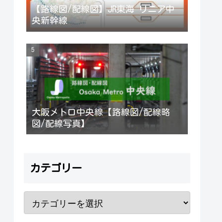
【路線図/配線図】JR東海 リニア中
央新幹線
大阪メトロ中央線【路線図/配線略
図/配線写真】
カテゴリー