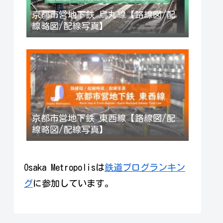
京都市営地下鉄 烏丸線【路線図/配
線略図/配線写真】
京都市営地下鉄 東西線【路線図/配
線略図/配線写真】
Osaka Metropolisは
鉄道ブログランキン
グ
に参加しています。