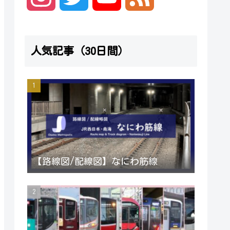
n
w
o
e
人気記事（30日間）
s
i
u
e
t
t
T
d
a
t
u
g
e
b
【路線図/配線図】なにわ筋線
r
r
e
a
C
m
h