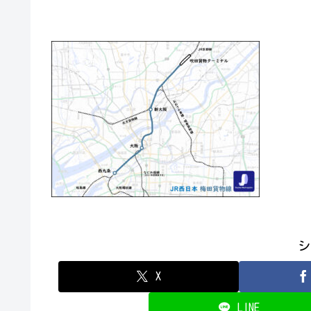
シ
X
LINE