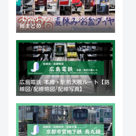
【2026】関西鉄道「お盆ダイヤ」情
報まとめ
広島電鉄 本線・駅前大橋ルート【路
線図/配線略図/配線写真】