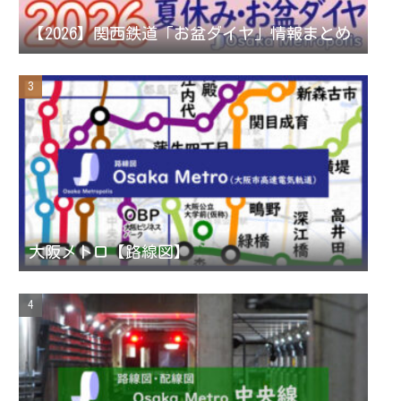
n
【2026】関西鉄道「お盆ダイヤ」情報まとめ
n
e
l
大阪メトロ【路線図】