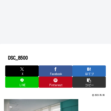
DSC_8500
X
Facebook
はてブ
LINE
Pinterest
コピー
2023.05.06