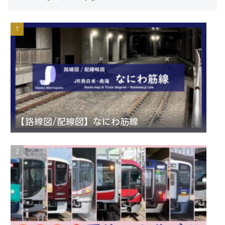
s
i
u
e
t
t
T
d
a
t
u
g
e
b
r
r
e
【路線図/配線図】なにわ筋線
a
C
m
h
a