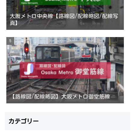
大阪メトロ中央線【路線図/配線略図/配線写
真】
【路線図/配線略図】大阪メトロ御堂筋線
カテゴリー