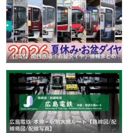
【2026】関西鉄道「お盆ダイヤ」情報まとめ
広島電鉄 本線・駅前大橋ルート【路線図/配
線略図/配線写真】