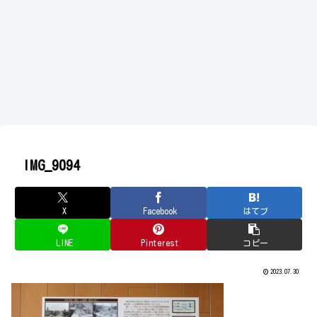
IMG_9094
X
Facebook
はてブ
LINE
Pinterest
コピー
2023.07.30