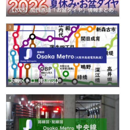
n
【2026】関西鉄道「お盆ダイヤ」情報まとめ
n
e
l
大阪メトロ【路線図】