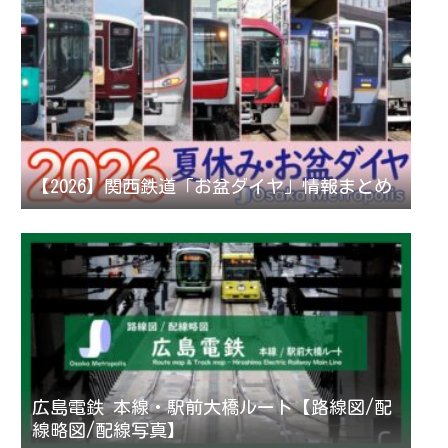
【2026】関西鉄道「お盆ダイヤ」情報まとめ
広島電鉄 本線・駅前大橋ルート【路線図/配
線略図/配線写真】