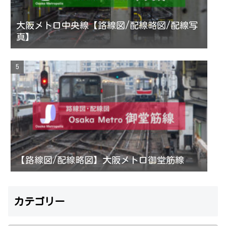
大阪メトロ中央線【路線図/配線略図/配線写
真】
【路線図/配線略図】大阪メトロ御堂筋線
カテゴリー