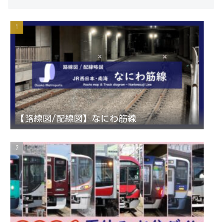
s
i
u
e
t
t
T
d
a
t
u
g
e
b
r
r
e
【路線図/配線図】なにわ筋線
a
C
m
h
a