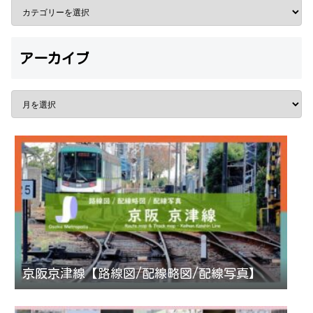
アーカイブ
京阪京津線【路線図/配線略図/配線写真】