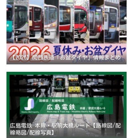
【2026】関西鉄道「お盆ダイヤ」情報まとめ
広島電鉄 本線・駅前大橋ルート【路線図/配
線略図/配線写真】