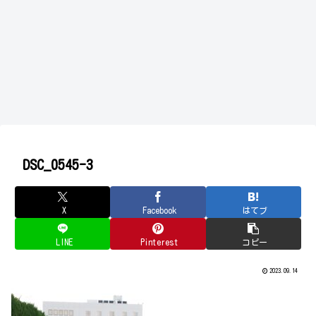
DSC_0545-3
X
Facebook
はてブ
LINE
Pinterest
コピー
2023.09.14