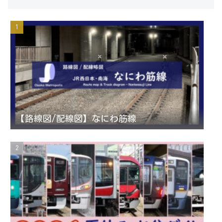
s
i
u
e
t
t
T
d
a
t
u
g
e
b
r
r
e
【路線図/配線図】なにわ筋線
a
C
m
h
a