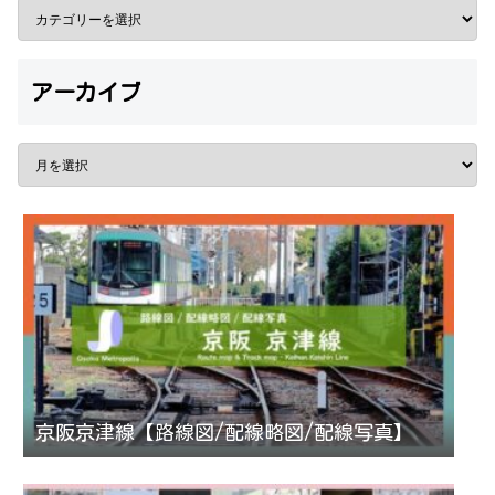
アーカイブ
京阪京津線【路線図/配線略図/配線写真】