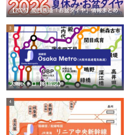
n
【2026】関西鉄道「お盆ダイヤ」情報まとめ
n
e
l
大阪メトロ【路線図】