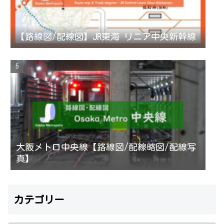
【路線図/配線図】JR東海 リニア中央新幹線
大阪メトロ中央線【路線図/配線略図/配線写
真】
カテゴリー