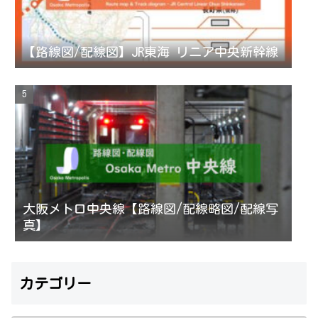
【路線図/配線図】JR東海 リニア中央新幹線
大阪メトロ中央線【路線図/配線略図/配線写
真】
カテゴリー