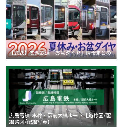
【2026】関西鉄道「お盆ダイヤ」情報まとめ
広島電鉄 本線・駅前大橋ルート【路線図/配
線略図/配線写真】