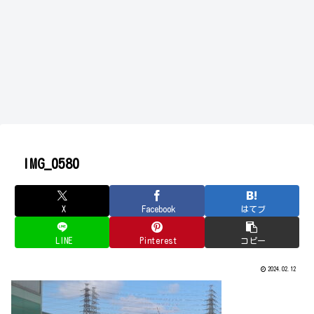
IMG_0580
X
Facebook
はてブ
LINE
Pinterest
コピー
2024.02.12