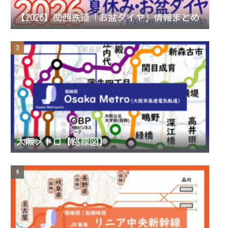
n
【2026】関西鉄道「お盆ダイヤ」情報まとめ
n
e
l
大阪メトロ【路線図】