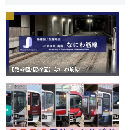
s
i
u
e
t
t
T
d
a
t
u
g
e
b
r
r
e
【路線図/配線図】なにわ筋線
a
C
m
h
a