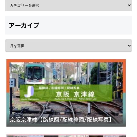
アーカイブ
京阪京津線【路線図/配線略図/配線写真】