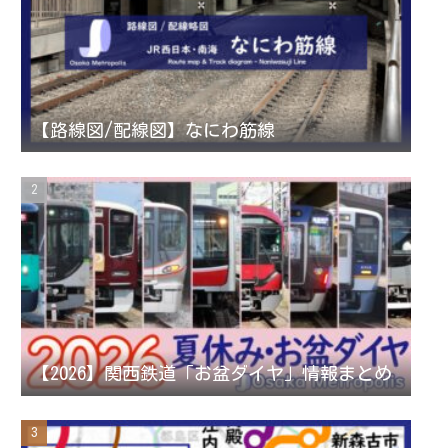
a
t
u
g
e
b
r
r
e
【路線図/配線図】なにわ筋線
a
C
m
h
a
n
【2026】関西鉄道「お盆ダイヤ」情報まとめ
n