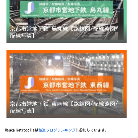
京都市営地下鉄 烏丸線【路線図/配線略図/
配線写真】
京都市営地下鉄 東西線【路線図/配線略図/
配線写真】
Osaka Metropolisは
鉄道ブログランキング
に参加しています。