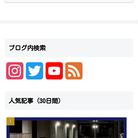
ブログ内検索
I
T
Y
F
n
w
o
e
人気記事（30日間）
s
i
u
e
t
t
T
d