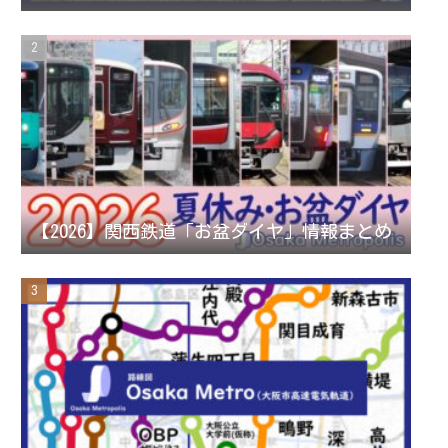
a
C
m
h
a
n
【2026】関西鉄道「お盆ダイヤ」情報まとめ
n
e
l