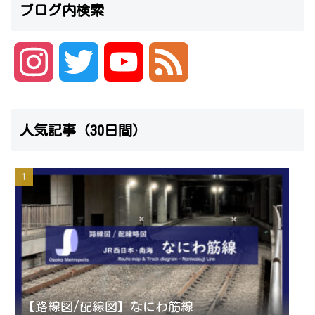
ブログ内検索
I
T
Y
F
n
w
o
e
人気記事（30日間）
s
i
u
e
t
t
T
d
a
t
u
g
e
b
r
r
e
【路線図/配線図】なにわ筋線