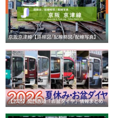
京阪京津線【路線図/配線略図/配線写真】
【2026】関西鉄道「お盆ダイヤ」情報まとめ