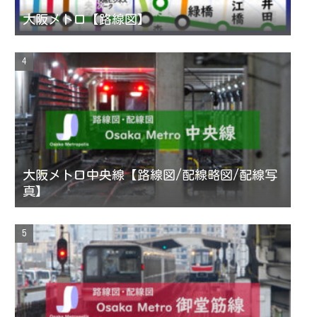
大阪メトロ【路線図】
大阪メトロ中央線【路線図/配線略図/配線写
真】