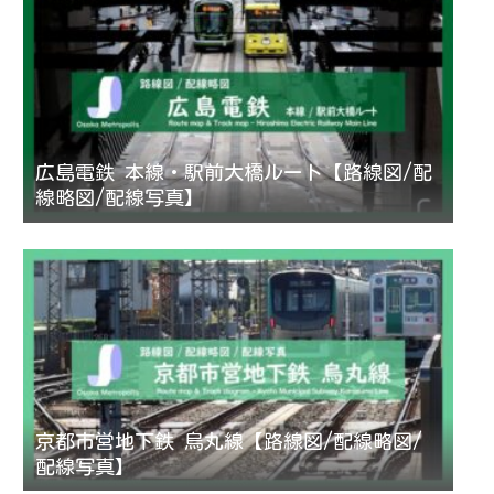
広島電鉄 本線・駅前大橋ルート【路線図/配
線略図/配線写真】
京都市営地下鉄 烏丸線【路線図/配線略図/
配線写真】