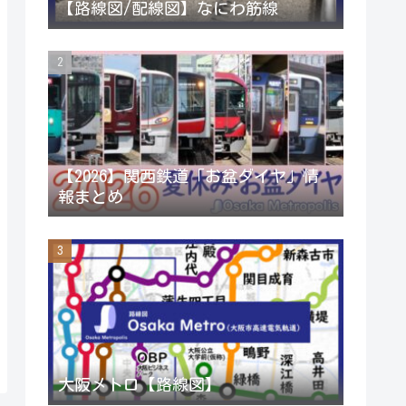
【路線図/配線図】なにわ筋線
r
r
e
a
C
m
h
a
【2026】関西鉄道「お盆ダイヤ」情
報まとめ
n
n
e
l
大阪メトロ【路線図】