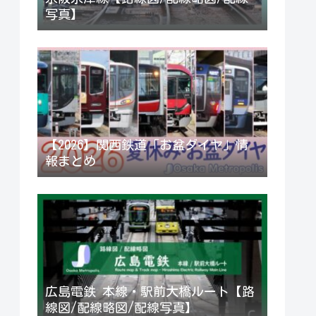
写真】
【2026】関西鉄道「お盆ダイヤ」情
報まとめ
広島電鉄 本線・駅前大橋ルート【路
線図/配線略図/配線写真】