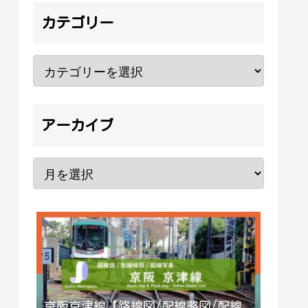
カテゴリー
アーカイブ
京阪京津線【路線図/配線略図/配線