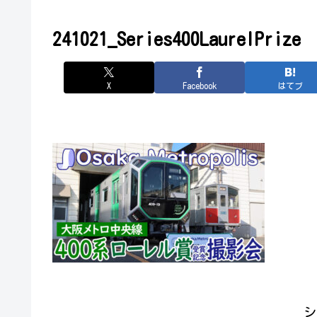
241021_Series400LaurelPrize
X
Facebook
はてブ
シ