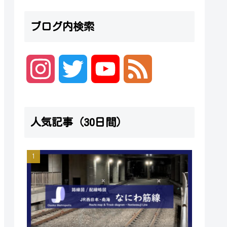
ブログ内検索
I
T
Y
F
n
w
o
e
人気記事（30日間）
s
i
u
e
t
t
T
d
a
t
u
g
e
b