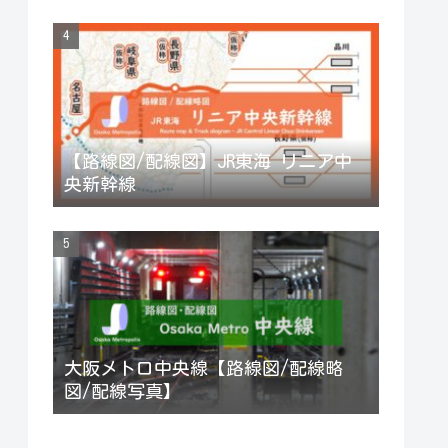
【路線図/配線図】JR東海 リニア中
央新幹線
大阪メトロ中央線【路線図/配線略
図/配線写真】