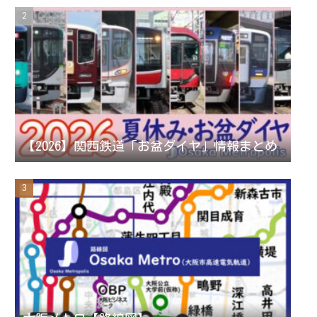
a
C
m
h
a
n
【2026】関西鉄道「お盆ダイヤ」情報まとめ
n
e
l