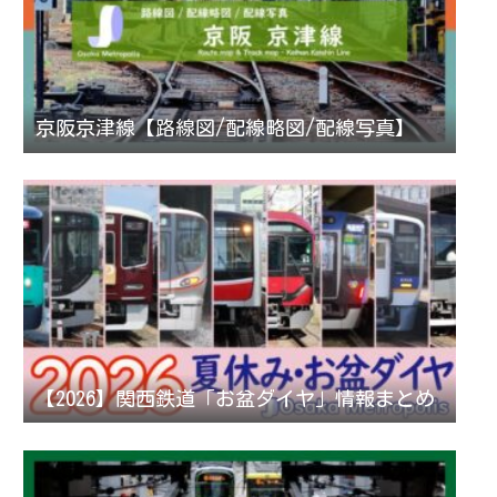
京阪京津線【路線図/配線略図/配線写真】
【2026】関西鉄道「お盆ダイヤ」情報まとめ