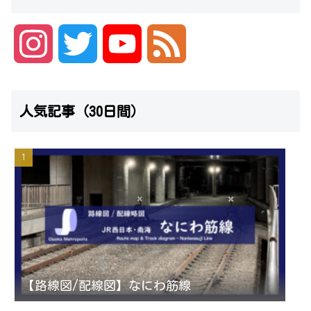
I
T
Y
F
n
w
o
e
人気記事（30日間）
s
i
u
e
t
t
T
d
a
t
u
g
e
b
r
r
e
【路線図/配線図】なにわ筋線