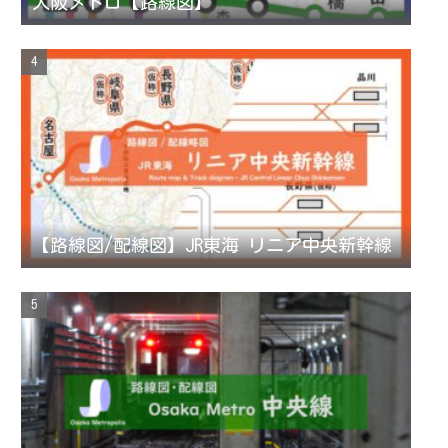
大阪メトロ【路線図】
【路線図/配線図】JR東海 リニア中央新幹線