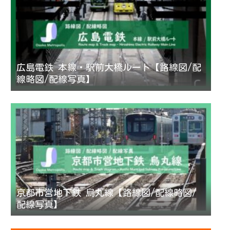
広島電鉄 本線・駅前大橋ルート【路線図/配
線略図/配線写真】
京都市営地下鉄 烏丸線【路線図/配線略図/
配線写真】