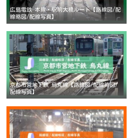
広島電鉄 本線・駅前大橋ルート【路線図/配
線略図/配線写真】
京都市営地下鉄 烏丸線【路線図/配線略図/
配線写真】