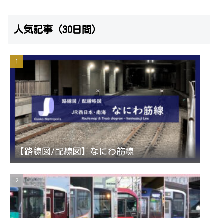
n
w
o
e
人気記事（30日間）
s
i
u
e
t
t
T
d
a
t
u
g
e
b
r
r
e
【路線図/配線図】なにわ筋線
a
C
m
h