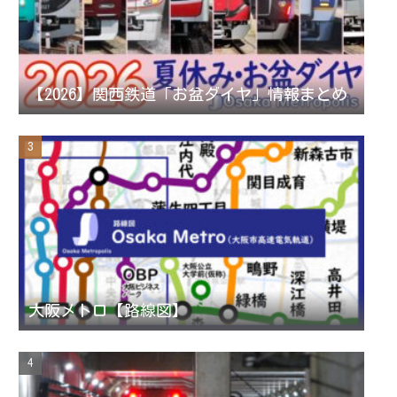
a
n
【2026】関西鉄道「お盆ダイヤ」情報まとめ
n
e
l
大阪メトロ【路線図】