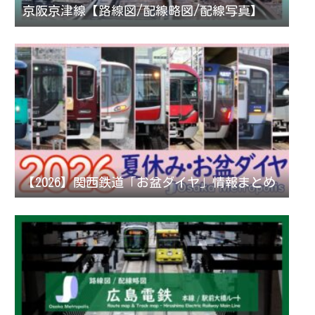
京阪京津線【路線図/配線略図/配線写真】
【2026】関西鉄道「お盆ダイヤ」情報まとめ