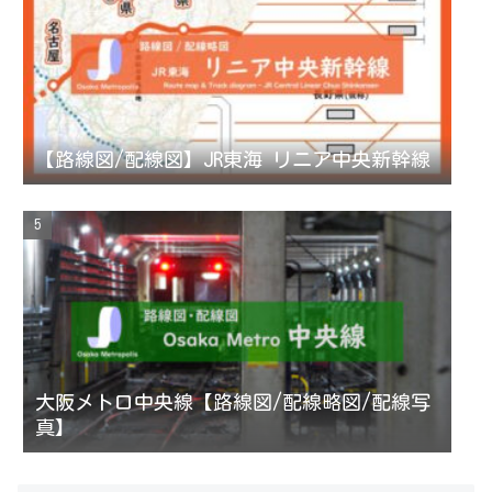
【路線図/配線図】JR東海 リニア中央新幹線
大阪メトロ中央線【路線図/配線略図/配線写
真】