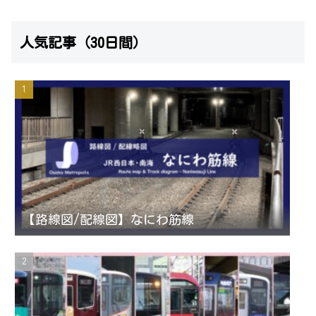
n
w
o
e
人気記事（30日間）
s
i
u
e
t
t
T
d
a
t
u
g
e
b
r
r
e
【路線図/配線図】なにわ筋線
a
C
m
h