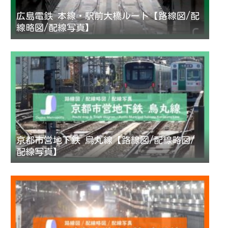
広島電鉄 本線・駅前大橋ルート【路線図/配
線略図/配線写真】
京都市営地下鉄 烏丸線【路線図/配線略図/
配線写真】