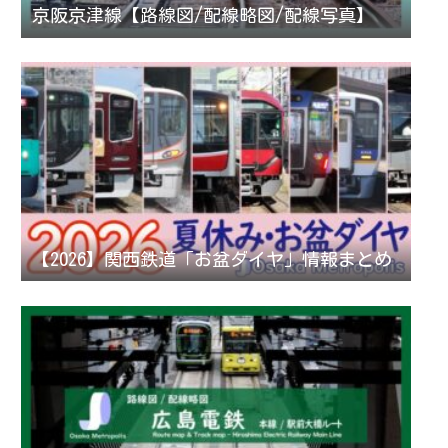
京阪京津線【路線図/配線略図/配線写真】
【2026】関西鉄道「お盆ダイヤ」情報まとめ