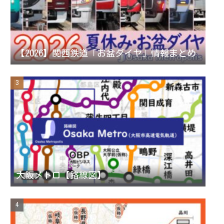
a
n
【2026】関西鉄道「お盆ダイヤ」情報まとめ
n
e
l
大阪メトロ【路線図】