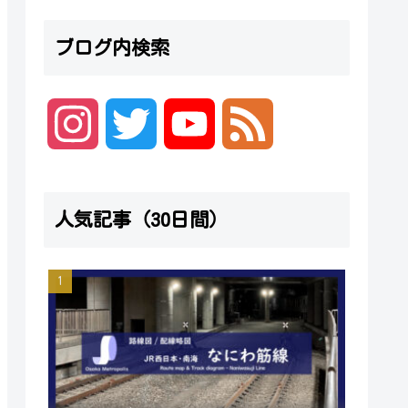
ブログ内検索
I
T
Y
F
n
w
o
e
人気記事（30日間）
s
i
u
e
t
t
T
d
a
t
u
g
e
b