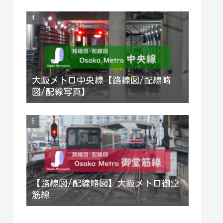
大阪メトロ中央線【路線図/配線略
図/配線写真】
【路線図/配線略図】大阪メトロ御堂
筋線