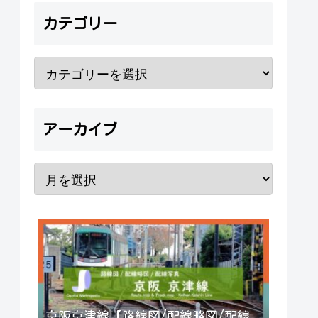
カテゴリー
アーカイブ
京阪京津線【路線図/配線略図/配線