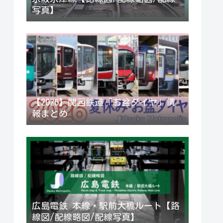
写真】
【2026】関西鉄道「お盆ダイヤ」情
報まとめ
広島電鉄 本線・駅前大橋ルート【路
線図/配線略図/配線写真】