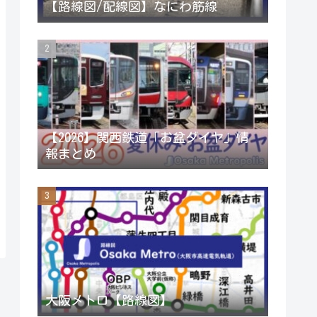
【路線図/配線図】なにわ筋線
r
r
e
a
C
m
h
a
【2026】関西鉄道「お盆ダイヤ」情
報まとめ
n
n
e
l
大阪メトロ【路線図】