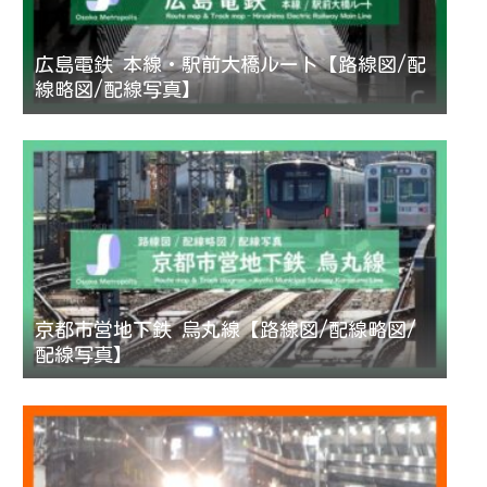
広島電鉄 本線・駅前大橋ルート【路線図/配
線略図/配線写真】
京都市営地下鉄 烏丸線【路線図/配線略図/
配線写真】