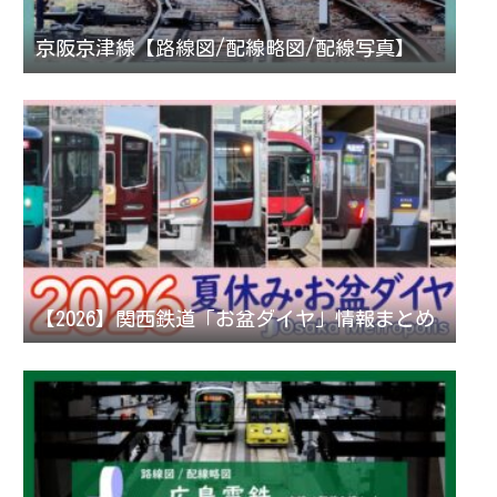
京阪京津線【路線図/配線略図/配線写真】
【2026】関西鉄道「お盆ダイヤ」情報まとめ