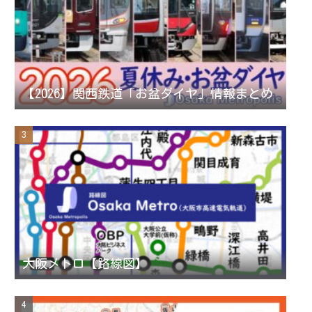
a
n
【2026】関西鉄道「お盆ダイヤ」情報まとめ
n
e
l
大阪メトロ【路線図】