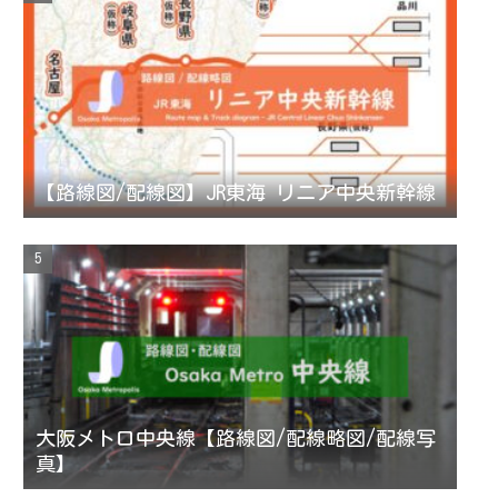
【路線図/配線図】JR東海 リニア中央新幹線
大阪メトロ中央線【路線図/配線略図/配線写
真】