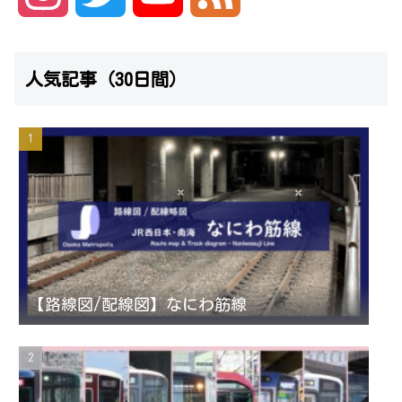
n
w
o
e
人気記事（30日間）
s
i
u
e
t
t
T
d
a
t
u
g
e
b
r
r
e
【路線図/配線図】なにわ筋線
a
C
m
h