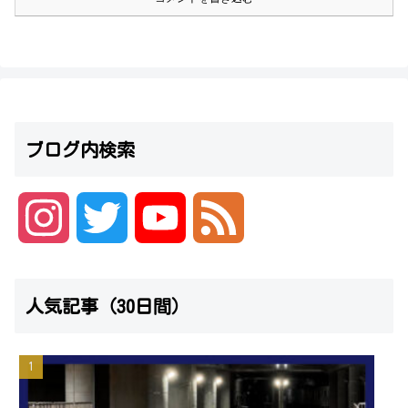
ブログ内検索
I
T
Y
F
n
w
o
e
人気記事（30日間）
s
i
u
e
t
t
T
d