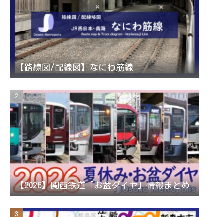
a
t
u
g
e
b
r
r
e
【路線図/配線図】なにわ筋線
a
C
m
h
a
n
【2026】関西鉄道「お盆ダイヤ」情報まとめ
n