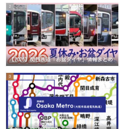
a
C
m
h
a
n
【2026】関西鉄道「お盆ダイヤ」情報まとめ
n
e
l