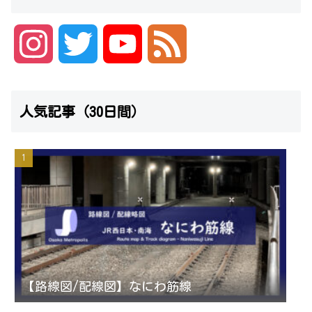
I
T
Y
F
n
w
o
e
人気記事（30日間）
s
i
u
e
t
t
T
d
a
t
u
g
e
b
r
r
e
【路線図/配線図】なにわ筋線