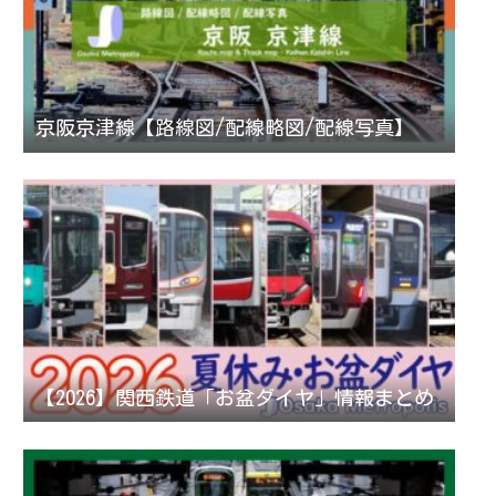
京阪京津線【路線図/配線略図/配線写真】
【2026】関西鉄道「お盆ダイヤ」情報まとめ