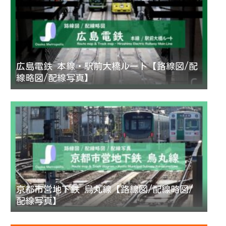
広島電鉄 本線・駅前大橋ルート【路線図/配
線略図/配線写真】
京都市営地下鉄 烏丸線【路線図/配線略図/
配線写真】