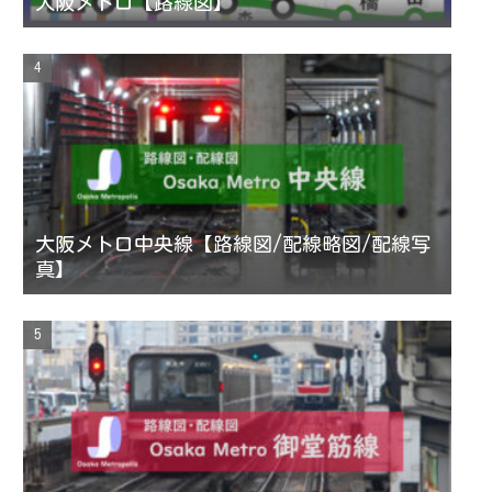
大阪メトロ【路線図】
大阪メトロ中央線【路線図/配線略図/配線写
真】