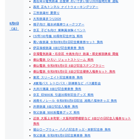
高松琴平電気鉄道 志度線 おいでまい祭り2026臨時列車 運転
西武 正丸トンネル ナイトウォーキングツアー
三笠鉄道村 夏祭り
大和鉄道まつり2026
8月8日
親子向け 碓氷峠廃線ウォークツアー
（土）
京王 子ども向け 乗務員体験イベント
C57形180号機 80周年記念弁当 販売
青い森鉄道 令和8年8月8日記念乗車券セット 発売
伊豆箱根鉄道 8並び記念乗車券 発売
京福電気鉄道・右京区 中高生向け 鉄道・歴史解説講座 開催
叡山電鉄 ひえい ジェットストリーム 販売
叡山電鉄 令和8年8月8日 8並び記念スタンプラリー
叡山電鉄 令和8年8月8日 8並び記念硬券入場券セット 発売
東武 スリーエイト記念乗車券 発売
JR東海バス レトロバス・訓練車など バス撮影会
大井川鐵道 8並び記念乗車券 発売
京王 旧5000系 引退30周年記念グッズ 販売
湘南モノレール 令和8年8月8日記念 湘南八福神きっぷ 発売
井原鉄道 8並び記念入場券 発売
秩父鉄道 5000系電車グッズ 販売
近鉄 大阪上本町駅・大阪阿部野橋駅など 8並びの日記念入場券セット
発売
鋸山ロープウェー 八八八記念きっぷ・来駅記念券 発売
秩父鉄道 令和8年8月8日記念乗車券 発売