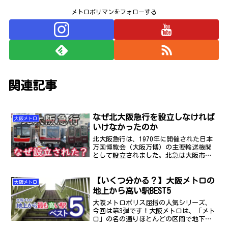
メトロポリマンをフォローする
関連記事
なぜ北大阪急行を設立しなければ
大阪メトロ
いけなかったのか
北大阪急行は、1970年に開催された日本
万国博覧会（大阪万博）の主要輸送機関
として設立されました。北急は大阪市営
地下鉄（現 大阪メトロ）御堂筋線から延
長する形で建設ました。しかし御堂筋線
【いくつ分かる？】大阪メトロの
が延伸したわけではなく、江坂駅より先
大阪メトロ
は別会社の路線とし...
地上から高い駅BEST5
大阪メトロポリス屈指の人気シリーズ、
今回は第3弾です！大阪メトロは、「メト
ロ」の名の通りほとんどの区間で地下を
走っています。その一方で大阪メトロの