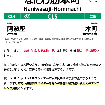
出典：大阪〆トロ「中央線「なにわ筋本町駅」を新設、長堀鶴見緑地線「なにわ筋西大橋駅」に改称しま
す。」，2022.04.01．
もう１つは、
中央線「なにわ筋本町」駅
。本町駅と阿波座
駅の中間に新設
さ
れます。
なにわ筋と中央大通の交差する阿波座1交差点は、四つ橋線に繋がる連絡線の
分岐部が近いため、交差点東側に駅を設置するようです。
駅ナンバリングはコスモスクエア～阿波座間をずらす形で設定するようで
す。つまり
本町～長田間やけいはんな線への影響を極力減らす形でのナンバ
リング変更
となります。