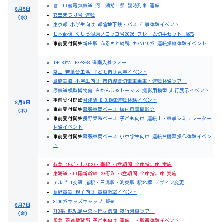
富士山麓電気鉄道 河口湖湖上祭 臨時列車 運転
8月5日
花笠まつり号 運転
（水）
東京都 小学生向け 都営地下鉄・バス 仕事体験イベント
日本郵便 くしろ湿原ノロッコ号2026 フレーム切手セット 販売
事前受付開始
新庄駅 ふるさと納税 キハ110系 運転操縦体験イベント
THE ROYAL EXPRESS 道南入線ツアー
京王 若葉台工場 子ども向け見学イベント
豊橋鉄道 小学生向け 市内線貸切電車乗車・運転体験ツアー
原鉄道模型博物館 きかんしゃトーマス 撮影用模型 走行展示イベント
事前受付開始
君津駅 B.B.BASE運転体験イベント
8月6日
事前受付開始
幕張車両ベース 構内風景撮影会
（木）
事前受付開始
長野乗務ベース 子ども向け 運転士・車掌シミュレーター
体験イベント
事前受付開始
幕張車両ベース 小中学生向け 運転台機器操作体験イベン
ト
特急 ひだ・しなの・南紀 お盆期間 全席指定席 実施
東海道・山陽新幹線 のぞみ お盆期間 全席指定席 実施
アルピコ交通 渚駅・三溝駅・渕東駅 駅名標 デザイン変更
長野電鉄 親子向け 電車教室イベント
8000系キッズキャップ 販売
8月7日
713系 鹿児島中央～門司港間 夜行列車ツアー
（金）
阪急 正雀教習所 子ども向け 運転士・駅員体験イベント