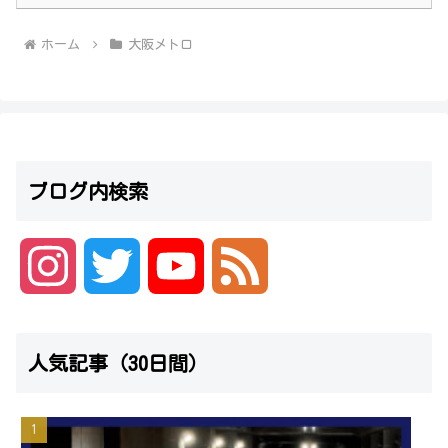
ホーム
大阪メトロ
ブログ内検索
I
T
Y
F
n
w
o
e
人気記事（30日間）
s
i
u
e
t
t
T
d