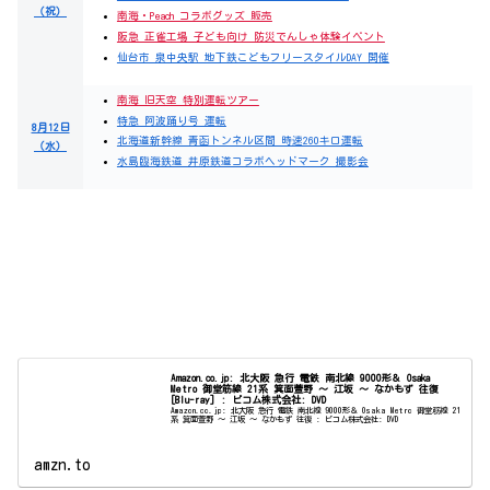
（祝）
南海・Peach コラボグッズ 販売
阪急 正雀工場 子ども向け 防災でんしゃ体験イベント
仙台市 泉中央駅 地下鉄こどもフリースタイルDAY 開催
南海 旧天空 特別運転ツアー
特急 阿波踊り号 運転
8月12日
北海道新幹線 青函トンネル区間 時速260キロ運転
（水）
水島臨海鉄道 井原鉄道コラボヘッドマーク 撮影会
Amazon.co.jp: 北大阪 急行 電鉄 南北線 9000形＆ Osaka
Metro 御堂筋線 21系 箕面萱野 ～ 江坂 ～ なかもず 往復
[Blu-ray] : ビコム株式会社: DVD
Amazon.co.jp: 北大阪 急行 電鉄 南北線 9000形＆ Osaka Metro 御堂筋線 21
系 箕面萱野 ～ 江坂 ～ なかもず 往復 : ビコム株式会社: DVD
amzn.to