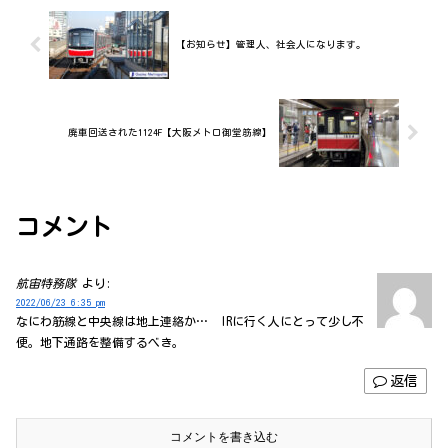
【お知らせ】管理人、社会人になります。
廃車回送された1124F【大阪メトロ御堂筋線】
コメント
航宙特務隊
より:
2022/06/23 6:35 pm
なにわ筋線と中央線は地上連絡か… IRに行く人にとって少し不
便。地下通路を整備するべき。
返信
コメントを書き込む