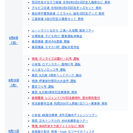
四日市あすなろう鉄道 令和8年8月8日記念入場券など 発売
アルピコ交通 令和8年8月8日記念きっぷセット 発売
高松琴平電気鉄道 ことちゃん 誕生日記念グッズ 販売
三岐鉄道 8並び記念入場券セット 発売
ムーンライトながら 三島～大垣間 復刻ツアー
水間鉄道 子ども向け 電車運転体験会
8月9日
真岡鐵道 夏休みSL教室 開催
（日）
真岡鐵道 モオカ14形 運転台見学会
特急 サンライズ出雲91・92号 運転
小田急 ロマンスカー 臨時61号 運転
よくばりノロッコ号 運転
東武 SL大樹 9周年ヘッドマーク 掲出
8月10日
特急 伊東按針祭花火大会号 運転
（月）
霊まつり号 運転
東武 SL大樹9周年記念乗車券 発売
能勢電鉄 レジェンド1757記念腕時計 受注販売受付
埼玉新都市交通 利用2000万人感謝1日フリー乗車券 発売
小田急 MSE貸切乗車 全形式離合チャレンジツアー
西武 正丸トンネル内 4000系撮影会ツアー
南海 GRAN天空キラ鉄ファイルなど 販売
8月11日
高島屋大阪店 南海・Peach なつやすみフェスタ