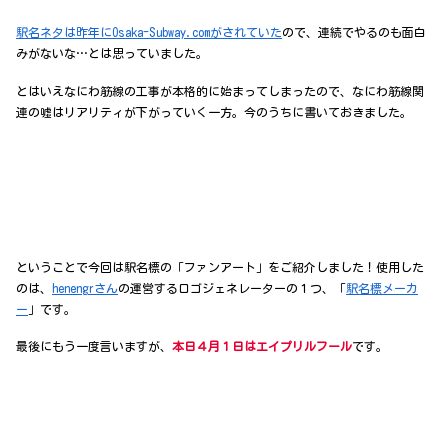
駅名ネタは昨年にOsaka-Subway.comがされていた
ので、連続でやるのも面白
みがないな…とは思っていました。
とはいえなにわ筋線の工事が本格的に始まってしまったので、なにわ筋線関
連の嘘はリアリティが下がっていく一方。今のうちに書いておきました。
ということで今回は駅名標の「ファンアート」をご紹介しました！使用した
のは、
henengrさん
の運営するロゴジェネレーターの１つ、「
駅名標メーカ
ー
」です。
最後にもう一度言いますが、
本日４月１日はエイプリルフール
です。