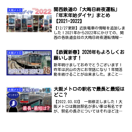
一部の区間では地上を走っているところ
関西鉄道の「大晦日終夜運転」
もあるんですよね。なんなら中央線なん
大阪メトロ
て最初に開業した区間は...
「年末年始ダイヤ」まとめ
【2021-2022】
【12/27更新】近鉄電車の情報を追加しま
した！2021年から2022年にかけての、関
西の各鉄道会社の大晦日終夜運転情報と
年末年始ダイヤについてまとめました。
新型コロナウイルスの影響もあり、例年
【恭賀新春】2026年もよろしくお
とは全く異なるダイヤになっていること
大阪メトロ
もあります...
願いします！
新年明けましておめでとうございます！
昨年は沢山の方にお世話になり１年間活
動を続けることが出来ました。まことに
ありがとうございました。2026年も引き
続き活動していく所存ですので、どうか
大阪メトロの駅名で最長と最短は
暖かく見守って頂きたいと思います。よ
大阪メトロ
ろしくお願い申し上げ...
どこ？
【2022.03.03】 一部修正しました！大
阪メトロは難読駅名が多い事は有名です
が、駅名の長さについてはそれほど注目
されていません。それもそのはず。際立
って長い駅名はほとんどないからです。
では、いったい、どの駅の名前が一番長
いのでしょうか...