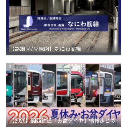
a
t
u
g
e
b
r
r
e
【路線図/配線図】なにわ筋線
a
C
m
h
a
n
【2026】関西鉄道「お盆ダイヤ」情報まとめ
n