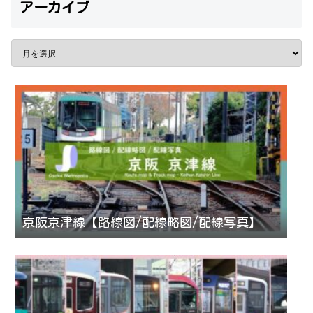
アーカイブ
京阪京津線【路線図/配線略図/配線写真】