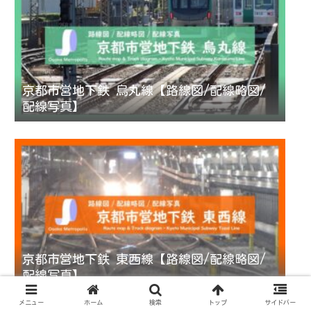
京都市営地下鉄 烏丸線【路線図/配線略図/
配線写真】
京都市営地下鉄 東西線【路線図/配線略図/
配線写真】
メニュー
ホーム
検索
トップ
サイドバー