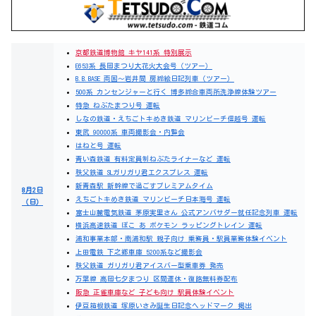
京都鉄道博物館 キヤ141系 特別展示
E653系 長岡まつり大花火大会号（ツアー）
B.B.BASE 両国～岩井間 房総絵日記列車（ツアー）
500系 カンセンジャーと行く 博多総合車両所洗浄線体験ツアー
特急 ねぶたまつり号 運転
しなの鉄道・えちごトキめき鉄道 マリンビーチ信越号 運転
東武 90000系 車両撮影会・内覧会
はねと号 運転
青い森鉄道 有料定員制ねぶたライナーなど 運転
秩父鉄道 SLガリガリ君エクスプレス 運転
新青森駅 新幹線で過ごすプレミアムタイム
8月2日
えちごトキめき鉄道 マリンビーチ日本海号 運転
（日）
富士山麓電気鉄道 茅原実里さん 公式アンバサダー就任記念列車 運転
横浜高速鉄道 ぽこ あ ポケモン ラッピングトレイン 運転
浦和事業本部・南浦和駅 親子向け 乗務員・駅員業務体験イベント
上田電鉄 下之郷車庫 5200系など撮影会
秩父鉄道 ガリガリ君アイスバー型乗車券 発売
万葉線 高岡七夕まつり 区間運休・復路無料券配布
阪急 正雀車庫など 子ども向け 駅員体験イベント
伊豆箱根鉄道 塚原いさみ誕生日記念ヘッドマーク 掲出