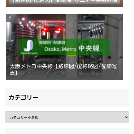
【路線図/配線図】JR東海 リニア中央新幹線
大阪メトロ中央線【路線図/配線略図/配線写
真】
カテゴリー