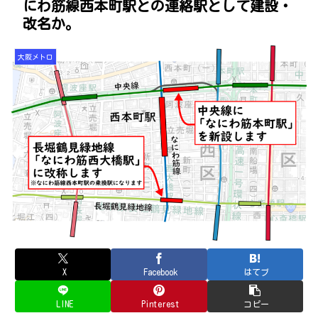
にわ筋線西本町駅との連絡駅として建設・
改名か。
大阪メトロ
X
Facebook
はてブ
LINE
Pinterest
コピー