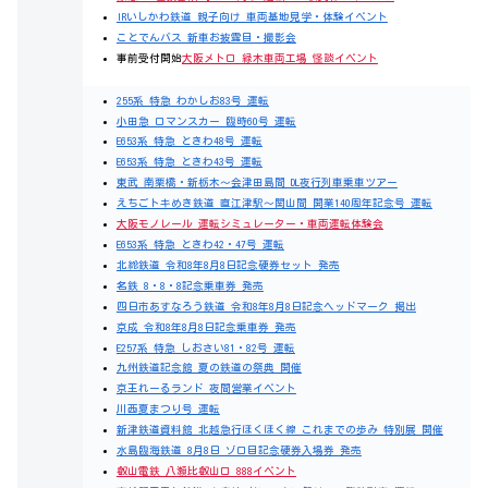
IRいしかわ鉄道 親子向け 車両基地見学・体験イベント
ことでんバス 新車お披露目・撮影会
事前受付開始
大阪メトロ 緑木車両工場 怪談イベント
255系 特急 わかしお83号 運転
小田急 ロマンスカー 臨時60号 運転
E653系 特急 ときわ48号 運転
E653系 特急 ときわ43号 運転
東武 南栗橋・新栃木～会津田島間 DL夜行列車乗車ツアー
えちごトキめき鉄道 直江津駅～関山間 開業140周年記念号 運転
大阪モノレール 運転シミュレーター・車両運転体験会
E653系 特急 ときわ42・47号 運転
北総鉄道 令和8年8月8日記念硬券セット 発売
名鉄 8・8・8記念乗車券 発売
四日市あすなろう鉄道 令和8年8月8日記念ヘッドマーク 掲出
京成 令和8年8月8日記念乗車券 発売
E257系 特急 しおさい81・82号 運転
九州鉄道記念館 夏の鉄道の祭典 開催
京王れーるランド 夜間営業イベント
川西夏まつり号 運転
新津鉄道資料館 北越急行ほくほく線 これまでの歩み 特別展 開催
水島臨海鉄道 8月8日 ゾロ目記念硬券入場券 発売
叡山電鉄 八瀬比叡山口 888イベント