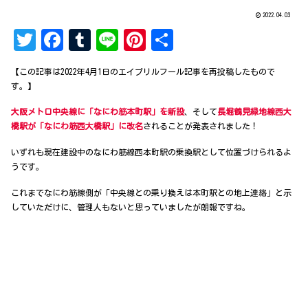
2022.04.03
T
Fa
Tu
Li
Pi
共
w
ce
mb
ne
nt
有
【この記事は2022年4月1日のエイプリルフール記事を再投稿したもので
it
bo
lr
er
す。】
te
ok
es
大阪メトロ中央線に「なにわ筋本町駅」を新設
、そして
長堀鶴見緑地線西大
r
t
橋駅が「なにわ筋西大橋駅」に改名
されることが発表されました！
いずれも現在建設中のなにわ筋線西本町駅の乗換駅として位置づけられるよ
うです。
これまでなにわ筋線側が「中央線との乗り換えは本町駅との地上連絡」と示
していただけに、管理人もないと思っていましたが朗報ですね。