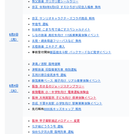
秩父鉄道 ガリガリ君シールラリー
京王 令和8年8月8日 すえひろがり記念入場券 発売
京王 サンリオキャラクターズコラボ商品 販売
竿燈号 運転
秋田駅 こまち号で過ごすスペシャルナイト
8月3日
しなの鉄道 高校生向け 115系乗務員体験イベント
（月）
北見・網走周遊フリーパスなど 発売
北陸鉄道 エキタグ 導入
事前受付開始
新函館北斗駅 バックヤードなど見学イベント
津島ノ宮駅 臨時営業
津軽鉄道 旧型客車列車 特別運転
五所川原立佞武多号 運転
蘇我乗務ベース 親子向け リアル車掌体験イベント
8月4日
阪急 おさるのジョージスタンプラリー
（火）
能勢電鉄 小・中学生向け 電車運転体験会
阪神 大物実習所 子ども向け 保線体験イベント
京成 千葉中央駅 小学生向け 駅務業務体験イベント
先行販売
8000系キッズキャップ 販売
阪神 甲子園駅接近メロディー 変更
七夕絵どうろう号 運転
仙台七夕花火祭 臨時列車 運転