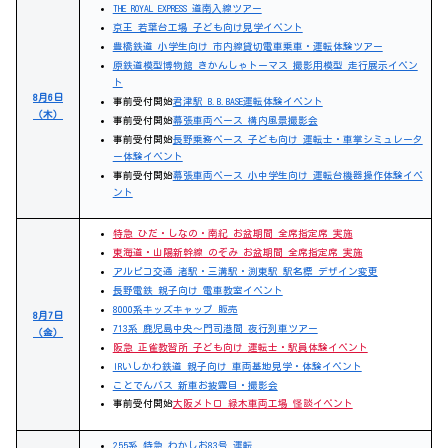
THE ROYAL EXPRESS 道南入線ツアー
京王 若葉台工場 子ども向け見学イベント
豊橋鉄道 小学生向け 市内線貸切電車乗車・運転体験ツアー
原鉄道模型博物館 きかんしゃトーマス 撮影用模型 走行展示イベン
ト
8月6日
事前受付開始
君津駅 B.B.BASE運転体験イベント
（木）
事前受付開始
幕張車両ベース 構内風景撮影会
事前受付開始
長野乗務ベース 子ども向け 運転士・車掌シミュレータ
ー体験イベント
事前受付開始
幕張車両ベース 小中学生向け 運転台機器操作体験イベ
ント
特急 ひだ・しなの・南紀 お盆期間 全席指定席 実施
東海道・山陽新幹線 のぞみ お盆期間 全席指定席 実施
アルピコ交通 渚駅・三溝駅・渕東駅 駅名標 デザイン変更
長野電鉄 親子向け 電車教室イベント
8000系キッズキャップ 販売
8月7日
713系 鹿児島中央～門司港間 夜行列車ツアー
（金）
阪急 正雀教習所 子ども向け 運転士・駅員体験イベント
IRいしかわ鉄道 親子向け 車両基地見学・体験イベント
ことでんバス 新車お披露目・撮影会
事前受付開始
大阪メトロ 緑木車両工場 怪談イベント
255系 特急 わかしお83号 運転