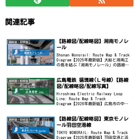
関連記事
【路線図/配線略図】湘南モノレ
路線図・配線図
ール
Shonan Monorail: Route Map & Track
Diagram【2025年最新版】大船と湘南江
の島を結ぶ「湘南モノレール」の路線
図・配線図を掲載。各駅の位置関係や線
路配置をわかりやすく解説します。路線
広島電鉄 循環線(Ｌ号線)【路線
図地理院地図を加工...
路線図・配線図
図/配線略図/配線写真】
Hiroshima Electric Railway Loop
Line: Route Map & Track
Diagram【2026年最新版】広島市の中心
部を環状運転する路面電車「広電循環
線」およびＬ号線の路線図と配線図を掲
【路線図/配線略図】東京モノレ
載。届出上・...
路線図・配線図
ール羽田空港線
TOKYO MOMORAIL: Route Map & Track
Diagram【2025年最新版】羽田空港と浜