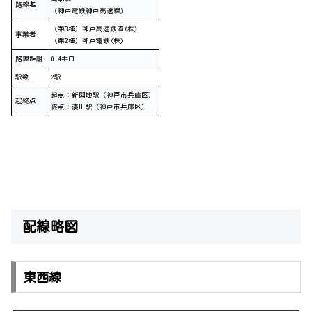
路線名
（神戸電鉄神戸高速線）
（第3種）神戸高速鉄道(株)
事業者
（第2種）神戸電鉄(株)
路線距離
0.4キロ
駅数
2駅
起点：新開地駅（神戸市兵庫区）
起終点
終点：湊川駅（神戸市兵庫区）
配線略図
東西線