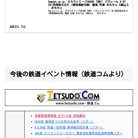
Amazon.co.jp: タカラトミー(TAKARA TOMY) プラレール S-57
281系特急はるか (専用連結仕様) 電車 列車 おもちゃ 3歳以上
: おもちゃ
Amazon.co.jp: タカラトミー(TAKARA TOMY) プラレール S-57 281系特急はるか
(専用連結仕様) 電車 列車 おもちゃ 3歳以上 : おもちゃ
amzn.to
今後の鉄道イベント情報（鉄道コムより）
京都鉄道博物館 キヤ141系 特別展示
E653系 長岡まつり大花火大会号（ツアー）
B.B.BASE 両国～岩井間 房総絵日記列車（ツアー）
500系 カンセンジャーと行く 博多総合車両所洗浄線体験ツアー