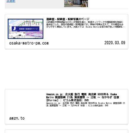
淡路駅
路線図・配線図・配線写真のページ
公的資料や現地調査などの一次情報を基に、鉄道ネットワークや線路配線を独自に
描き起こした、自作の路線図・配線図集です。現地の写真も交えて、その構造を分
かりやすく解説しています。大阪メトロ Osaka Metro日本の地下鉄ＪＲ関西私鉄
モノレー...
2020.03.09
osaka-metro-pm.com
Amazon.co.jp: 北大阪 急行 電鉄 南北線 9000形＆ Osaka
Metro 御堂筋線 21系 箕面萱野 ～ 江坂 ～ なかもず 往復
[Blu-ray] : ビコム株式会社: DVD
Amazon.co.jp: 北大阪 急行 電鉄 南北線 9000形＆ Osaka Metro 御堂筋線 21
系 箕面萱野 ～ 江坂 ～ なかもず 往復 : ビコム株式会社: DVD
amzn.to