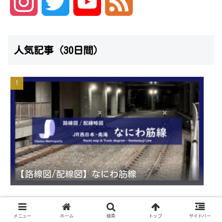
I
T
Y
F
n
w
o
e
人気記事（30日間）
s
i
u
e
t
t
T
d
a
t
u
g
e
b
r
r
e
【路線図/配線図】なにわ筋線
a
C
メニュー
ホーム
検索
トップ
サイドバー