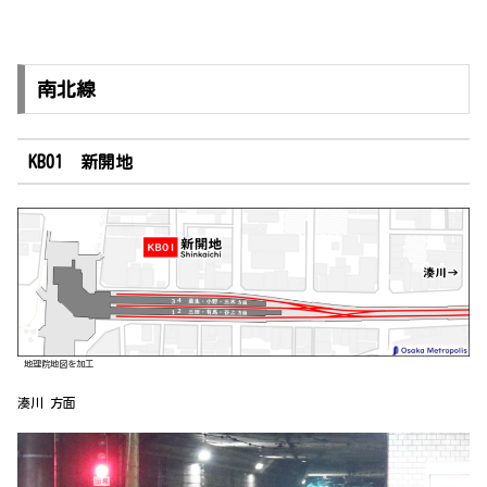
南北線
KB01 新開地
地理院地図を加工
湊川 方面