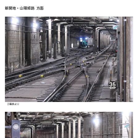
新開地・山陽姫路 方面
２番線より