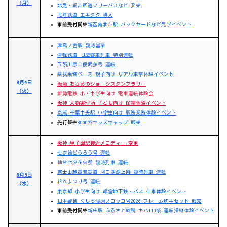
（月）
北見・網走周遊フリーパスなど 発売
北陸鉄道 エキタグ 導入
事前受付開始
新函館北斗駅 バックヤードなど見学イベント
津島ノ宮駅 臨時営業
津軽鉄道 旧型客車列車 特別運転
五所川原立佞武多号 運転
蘇我乗務ベース 親子向け リアル車掌体験イベント
8月4日
阪急 おさるのジョージスタンプラリー
（火）
能勢電鉄 小・中学生向け 電車運転体験会
阪神 大物実習所 子ども向け 保線体験イベント
京成 千葉中央駅 小学生向け 駅務業務体験イベント
先行販売
8000系キッズキャップ 販売
阪神 甲子園駅接近メロディー 変更
七夕絵どうろう号 運転
仙台七夕花火祭 臨時列車 運転
富士山麓電気鉄道 河口湖湖上祭 臨時列車 運転
8月5日
花笠まつり号 運転
（水）
東京都 小学生向け 都営地下鉄・バス 仕事体験イベント
日本郵便 くしろ湿原ノロッコ号2026 フレーム切手セット 販売
事前受付開始
新庄駅 ふるさと納税 キハ110系 運転操縦体験イベント