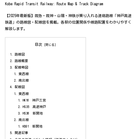
Kobe Rapid Transit Railway: Route Map & Track Diagram
it
bo
lr
er
【2025年最新版】阪急・阪神・山陽・神鉄が乗り入れる連絡路線「神戸高速
te
ok
es
鉄道」の路線図・配線図を掲載。各駅の位置関係や線路配置をわかりやすく
r
t
解説します。
目次
路線図
路線概要
配線略図
東西線
南北線
配線図
東西線
HK16 神戸三宮
HS35 高速神戸
HS36 新開地
南北線
KB01 新開地
関連記事