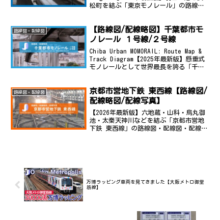
松町を結ぶ「東京モノレール」の路線
図・配線図を掲載。各駅の位置関係や線
路配置をわかりやすく解説します。路線
【路線図/配線略図】千葉都市モ
図地理院地図を加工路...
路線図・配線図
ノレール １号線/２号線
Chiba Urban MOMORAIL: Route Map &
Track Diagram【2025年最新版】懸垂式
モノレールとして世界最長を誇る「千葉
都市モノレール」の路線図・配線図を掲
載。各駅の位置関係や線路配置をわかり
京都市営地下鉄 東西線【路線図/
やすく解説し...
路線図・配線図
配線略図/配線写真】
【2026年最新版】六地蔵・山科・烏丸御
池・太秦天神川などを結ぶ「京都市営地
下鉄 東西線」の路線図・配線図・配線写
真を掲載。京阪京津線との接続関係、各
駅の位置関係や線路配置をわかりやすく
解説します。
万博ラッピング車両を見てきました【大阪メトロ御堂
筋線】