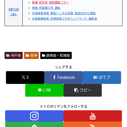
南海 旧天空 特別運転ツアー
特急 阿波踊り号 運転
8月12日
北海道新幹線 青函トンネル区間 時速260キロ運転
（水）
水島臨海鉄道 井原鉄道コラボヘッドマーク 撮影会
神戸線
阪神
路線図・配線図
シェアする
X
Facebook
はてブ
LINE
コピー
メトロポリマンをフォローする