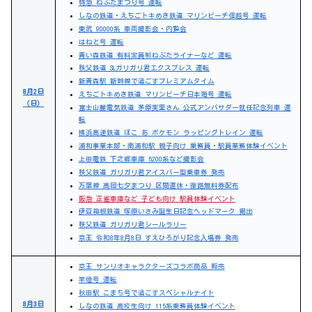
特急 ねぶたまつり号 運転
しなの鉄道・えちごトキめき鉄道 マリンビーチ信越号 運転
東武 90000系 車両撮影会・内覧会
はねと号 運転
青い森鉄道 有料定員制ねぶたライナーなど 運転
秩父鉄道 SLガリガリ君エクスプレス 運転
新青森駅 新幹線で過ごすプレミアムタイム
8月2日
えちごトキめき鉄道 マリンビーチ日本海号 運転
（日）
富士山麓電気鉄道 茅原実里さん 公式アンバサダー就任記念列車 運
転
横浜高速鉄道 ぽこ あ ポケモン ラッピングトレイン 運転
浦和事業本部・南浦和駅 親子向け 乗務員・駅員業務体験イベント
上田電鉄 下之郷車庫 5200系など撮影会
秩父鉄道 ガリガリ君アイスバー型乗車券 発売
万葉線 高岡七夕まつり 区間運休・復路無料券配布
阪急 正雀車庫など 子ども向け 駅員体験イベント
伊豆箱根鉄道 塚原いさみ誕生日記念ヘッドマーク 掲出
秩父鉄道 ガリガリ君シールラリー
京王 令和8年8月8日 すえひろがり記念入場券 発売
京王 サンリオキャラクターズコラボ商品 販売
竿燈号 運転
秋田駅 こまち号で過ごすスペシャルナイト
8月3日
しなの鉄道 高校生向け 115系乗務員体験イベント