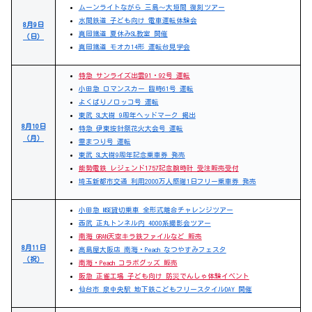
ムーンライトながら 三島～大垣間 復刻ツアー
水間鉄道 子ども向け 電車運転体験会
8月9日
真岡鐵道 夏休みSL教室 開催
（日）
真岡鐵道 モオカ14形 運転台見学会
特急 サンライズ出雲91・92号 運転
小田急 ロマンスカー 臨時61号 運転
よくばりノロッコ号 運転
東武 SL大樹 9周年ヘッドマーク 掲出
8月10日
特急 伊東按針祭花火大会号 運転
（月）
霊まつり号 運転
東武 SL大樹9周年記念乗車券 発売
能勢電鉄 レジェンド1757記念腕時計 受注販売受付
埼玉新都市交通 利用2000万人感謝1日フリー乗車券 発売
小田急 MSE貸切乗車 全形式離合チャレンジツアー
西武 正丸トンネル内 4000系撮影会ツアー
南海 GRAN天空キラ鉄ファイルなど 販売
8月11日
高島屋大阪店 南海・Peach なつやすみフェスタ
（祝）
南海・Peach コラボグッズ 販売
阪急 正雀工場 子ども向け 防災でんしゃ体験イベント
仙台市 泉中央駅 地下鉄こどもフリースタイルDAY 開催