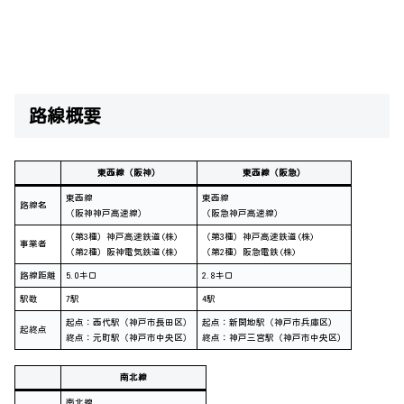
路線概要
東西線（阪神）
東西線（阪急）
東西線
東西線
路線名
（阪神神戸高速線）
（阪急神戸高速線）
（第3種）神戸高速鉄道(株)
（第3種）神戸高速鉄道(株)
事業者
（第2種）阪神電気鉄道(株)
（第2種）阪急電鉄(株)
路線距離
5.0キロ
2.8キロ
駅数
7駅
4駅
起点：西代駅（神戸市長田区）
起点：新開地駅（神戸市兵庫区）
起終点
終点：元町駅（神戸市中央区）
終点：神戸三宮駅（神戸市中央区）
南北線
南北線