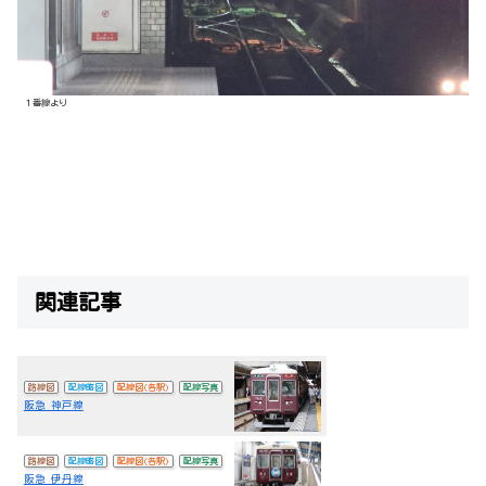
１番線より
関連記事
路線図
配線略図
配線図(各駅)
配線写真
阪急 神戸線
路線図
配線略図
配線図(各駅)
配線写真
阪急 伊丹線