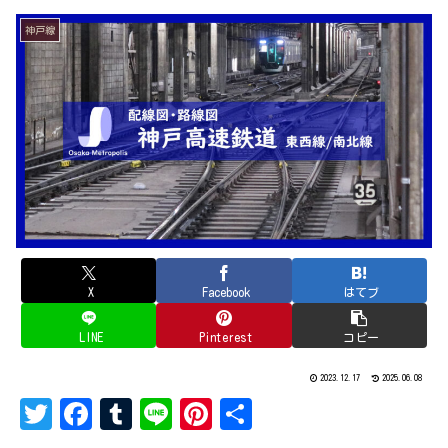
神戸線
X
Facebook
はてブ
LINE
Pinterest
コピー
2023.12.17
2025.06.08
T
Fa
Tu
Li
Pi
共
w
ce
mb
ne
nt
有