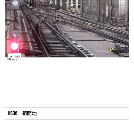
３番線より
HS36 新開地