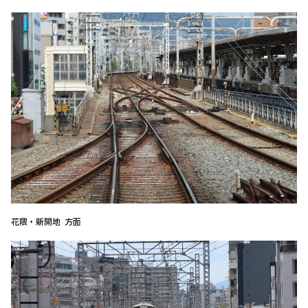
花隈・新開地 方面