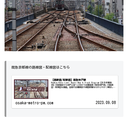
阪急京都線の路線図・配線図はこちら
【路線図/配線図】阪急神戸線
Hankyu Kobe Line: Route Map & Track Diagram【2025年最新
版】大阪梅田から神戸三宮へと向かう主要路線「阪急神戸線」の路線
図・配線図を掲載。各駅の位置関係や線路配置をわかりやすく解説しま
す。路線図地...
2023.09.08
osaka-metro-pm.com