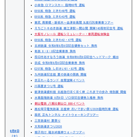
小田急 ロマンスカー 臨時60号 運転
E653系 特急 ときわ48号 運転
E653系 特急 ときわ43号 運転
東武 南栗橋・新栃木～会津田島間 DL夜行列車乗車ツアー
えちごトキめき鉄道 直江津駅～関山間 開業140周年記念号 運転
大阪モノレール 運転シミュレーター・車両運転体験会
E653系 特急 ときわ42・47号 運転
北総鉄道 令和8年8月8日記念硬券セット 発売
名鉄 8・8・8記念乗車券 発売
四日市あすなろう鉄道 令和8年8月8日記念ヘッドマーク 掲出
京成 令和8年8月8日記念乗車券 発売
E257系 特急 しおさい81・82号 運転
九州鉄道記念館 夏の鉄道の祭典 開催
京王れーるランド 夜間営業イベント
川西夏まつり号 運転
新津鉄道資料館 北越急行ほくほく線 これまでの歩み 特別展 開催
水島臨海鉄道 8月8日 ゾロ目記念硬券入場券 発売
叡山電鉄 八瀬比叡山口 888イベント
高松琴平電気鉄道 志度線 おいでまい祭り2026臨時列車 運転
西武 正丸トンネル ナイトウォーキングツアー
三笠鉄道村 夏祭り
大和鉄道まつり2026
8月8日
親子向け 碓氷峠廃線ウォークツアー
（土）