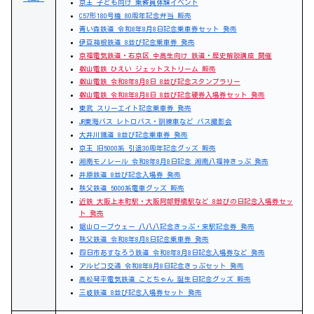
京王 子ども向け 乗務員体験イベント
C57形180号機 80周年記念弁当 販売
青い森鉄道 令和8年8月8日記念乗車券セット 発売
伊豆箱根鉄道 8並び記念乗車券 発売
京福電気鉄道・右京区 中高生向け 鉄道・歴史解説講座 開催
叡山電鉄 ひえい ジェットストリーム 販売
叡山電鉄 令和8年8月8日 8並び記念スタンプラリー
叡山電鉄 令和8年8月8日 8並び記念硬券入場券セット 発売
東武 スリーエイト記念乗車券 発売
JR東海バス レトロバス・訓練車など バス撮影会
大井川鐵道 8並び記念乗車券 発売
京王 旧5000系 引退30周年記念グッズ 販売
湘南モノレール 令和8年8月8日記念 湘南八福神きっぷ 発売
井原鉄道 8並び記念入場券 発売
秩父鉄道 5000系電車グッズ 販売
近鉄 大阪上本町駅・大阪阿部野橋駅など 8並びの日記念入場券セッ
ト 発売
鋸山ロープウェー 八八八記念きっぷ・来駅記念券 発売
秩父鉄道 令和8年8月8日記念乗車券 発売
四日市あすなろう鉄道 令和8年8月8日記念入場券など 発売
アルピコ交通 令和8年8月8日記念きっぷセット 発売
高松琴平電気鉄道 ことちゃん 誕生日記念グッズ 販売
三岐鉄道 8並び記念入場券セット 発売