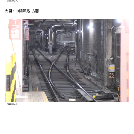
３番線より
大開・山陽姫路 方面
３番線より