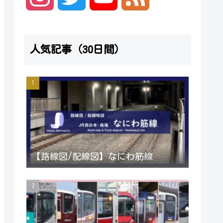
n
w
o
e
人気記事（30日間）
s
i
u
e
t
t
T
d
a
t
u
g
e
b
【路線図/配線図】なにわ筋線
r
r
e
a
C
m
h