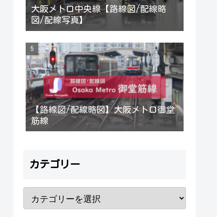
大阪メトロ中央線【路線図/配線略
図/配線写真】
【路線図/配線略図】大阪メトロ御堂
筋線
カテゴリー