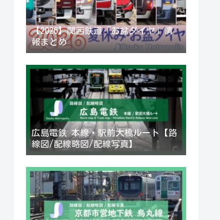
【2026】関西鉄道「お盆ダイヤ」情
報まとめ
広島電鉄 本線・駅前大橋ルート【路
線図/配線略図/配線写真】