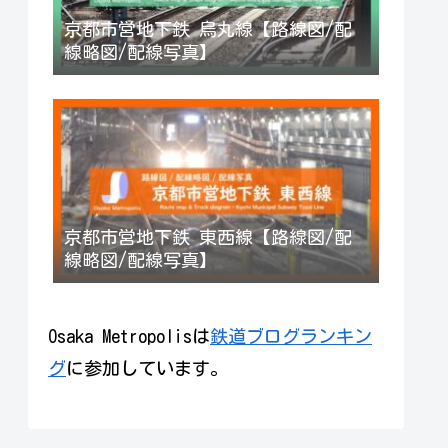
京都市営地下鉄 烏丸線【路線図/配
線略図/配線写真】
京都市営地下鉄 東西線【路線図/配
線略図/配線写真】
Osaka Metropolisは
鉄道ブログランキン
グ
に参加しています。