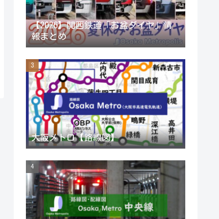
a
【2026】関西鉄道「お盆ダイヤ」情
報まとめ
n
n
e
l
大阪メトロ【路線図】