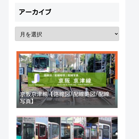
アーカイブ
京阪京津線【路線図/配線略図/配線
写真】