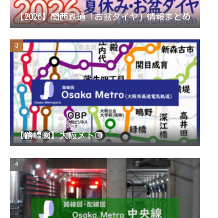
n
【2026】関西鉄道「お盆ダイヤ」情報まとめ
n
e
l
【路線図】大阪メトロ