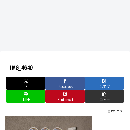
IMG_4649
X
Facebook
はてブ
LINE
Pinterest
コピー
2025.05.18