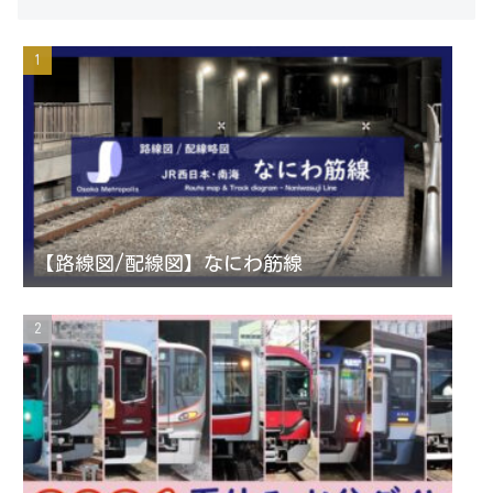
s
i
u
e
t
t
T
d
a
t
u
g
e
b
r
r
e
【路線図/配線図】なにわ筋線
a
C
m
h
a