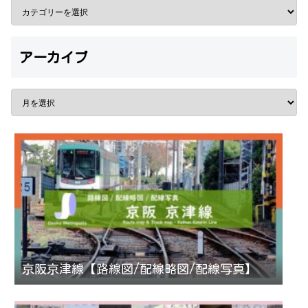
アーカイブ
京阪京津線【路線図/配線略図/配線写真】