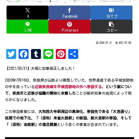
X
Facebook
はてブ
LINE
Pinterest
コピー
2020.07.31
2021.07.08
T
Fa
Tu
Li
Pi
共
w
ce
mb
ne
nt
有
【2021/03/31】大幅に加筆修正しました！
it
bo
lr
er
2020年7月16日、奈良県が以前より構想していた、世界遺産である平城宮跡地
te
ok
es
の中を走っている
近鉄奈良線を平城宮跡地の外へ移設する
、という案につい
r
t
て、奈良市と近鉄が協議の開始に合意した
ことが新井知事の会見によって明
らかになりました。
この移設事業には、
大和西大寺駅周辺の高架化、移設先である「大宮通り」
区間での地下化、「（仮称）朱雀大路駅」の新設、新大宮駅の移設，そして
「（仮称）油阪駅」の復活開業
という多くの事業が含まれています。