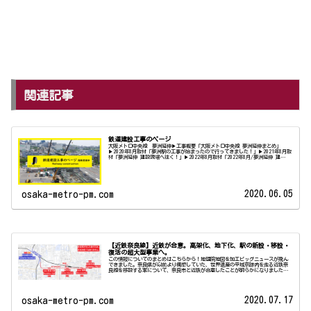
関連記事
鉄道建設工事のページ
大阪メトロ中央線 夢洲延伸▶工事概要「大阪メトロ中央線 夢洲延伸まとめ」
▶2020年8月取材「夢洲駅の工事が始まったので行ってきました！」▶2021年8月取
材「夢洲延伸 建設現場へ往く！」▶2022年8月取材「2022年8月/夢洲延伸 建
設...
2020.06.05
osaka-metro-pm.com
【近鉄奈良線】近鉄が合意。高架化、地下化、駅の新設・移設・
復活の超大型事業へ。
この情報についてのまとめはこちらから！地理院地図を加工ビッグニュースが飛ん
できました。奈良県が以前より構想していた、世界遺産の平城京跡内を走る近鉄奈
良線を移設する案について、奈良市と近鉄が合意したことが明らかになりました。
これにより平城京の...
2020.07.17
osaka-metro-pm.com