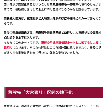
西大寺駅が高架化するということは
車庫連絡線も一部高架化される
と思いま
すので、橿原線と並行して地上に降りる形になるのかなと想像しています。
奈良線大阪方は、菖蒲池駅と大和西大寺駅のほぼ中間地点
のカーブあたりか
らです。
最後に
奈良線奈良方は、県道52号奈良精華線と並行し、大宮通りとの交差地
点付近から地下に入ります。
ちなみにこのルートですが、
現在の平城宮跡横断ルートと比較すると大幅に
遠回り
になります。そのため近鉄はこの移設計画に乗り気でなく、移設の話
が進んでも事業負担も全く行わない強気な姿勢でいました。
移設先「大宮通り」区間の地下化
大宮通りは、直通する登大路も含めて、奈良市内のメインストリートです。