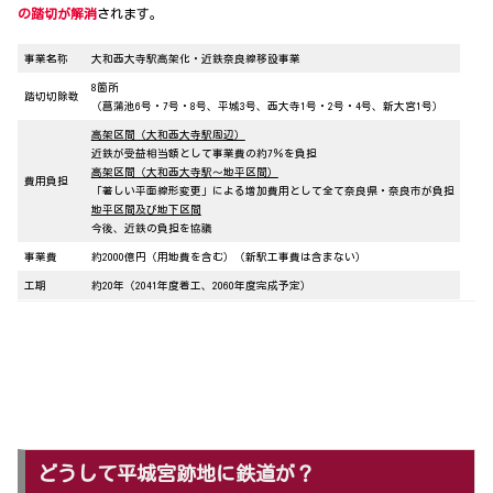
の踏切が解消
されます。
事業名称
大和西大寺駅高架化・近鉄奈良線移設事業
8箇所
踏切切除数
（菖蒲池6号・7号・8号、平城3号、西大寺1号・2号・4号、新大宮1号）
高架区間（大和西大寺駅周辺）
近鉄が受益相当額として事業費の約7％を負担
高架区間（大和西大寺駅～地平区間）
費用負担
「著しい平面線形変更」による増加費用として全て奈良県・奈良市が負担
地平区間及び地下区間
今後、近鉄の負担を協議
事業費
約2000億円（用地費を含む）（新駅工事費は含まない）
工期
約20年（2041年度着工、2060年度完成予定）
どうして平城宮跡地に鉄道が？