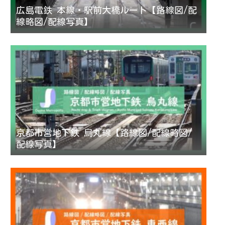
広島電鉄 本線・駅前大橋ルート【路線図/配
線略図/配線写真】
京都市営地下鉄 烏丸線【路線図/配線略図/
配線写真】