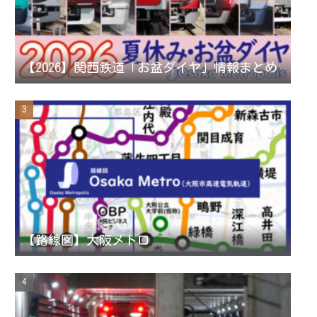
a
n
【2026】関西鉄道「お盆ダイヤ」情報まとめ
n
e
l
【路線図】大阪メトロ