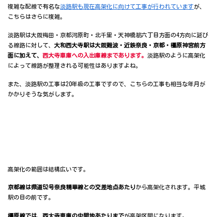
複雑な配線で有名な
淡路駅も現在高架化に向けて工事が行われています
が、
こちらはさらに複雑。
淡路駅は大阪梅田・京都河原町・北千里・天神橋筋六丁目方面の4方向に延び
る線路に対して、
大和西大寺駅は大阪難波・近鉄奈良・京都・橿原神宮前方
面に加えて、
西大寺車庫への入出庫線まであります。
淡路駅のように高架化
によって線路が整理される可能性はありますよね。
また、淡路駅の工事は20年級の工事ですので、こちらの工事も相当な年月が
かかりそうな気がします。
高架化の範囲は結構広いです。
京都線は県道52号奈良精華線との交差地点あたり
から高架化されます。平城
駅の目の前です。
橿原線では、西大寺車庫の中間地あたりまで
が高架区間になります。