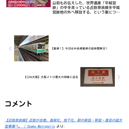
以前もお伝えした、世界遺産「平城宮
跡」の中を走っている近鉄奈良線を平城
宮跡地の外へ移設する、という案につい
て奈良市と奈良県、近鉄が合意したこと
が新井知事の会見によって明らかになり
ました。2020年7月時点での情報をまとめ
た動画です。近鉄奈良...
【東線！】今日は中央線東線の延伸開業日！
【〇ね大阪】大阪メトロ最大の誤植に迫る
コメント
【近鉄奈良線】近鉄が合意。高架化、地下化、駅の新設・移設・復活の超大
型事業へ。 | Osaka Metropolis
より: