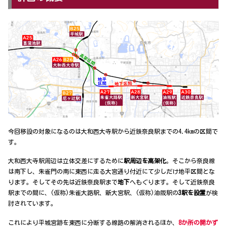
今回移設の対象になるのは大和西大寺駅から近鉄奈良駅までの4.4kmの区間で
す。
大和西大寺駅周辺は立体交差にするために
駅周辺を高架化
。そこから奈良線
は南下し、朱雀門の南に東西に走る大宮通り付近にて少しだけ地平区間とな
ります。そしてその先は近鉄奈良駅まで
地下
へもぐります。そして近鉄奈良
駅までの間に、(仮称)朱雀大路駅、新大宮駅、(仮称)油阪駅の
3駅を設置
が検
討されています。
これにより平城宮跡を東西に分断する線路の解消されるほか、
8か所の開かず