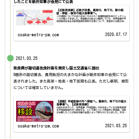
したことを新井知事が会見にて公表
【近鉄奈良線】近鉄が合意。高架化、地下化、駅の新
設・移設・復活の超大型事業へ。
この情報についてのまとめはこちらから！地理院地図を加工ビッグニュ
ースが飛んできました。奈良県が以前より構想していた、世界遺産の平
城京跡内を走る近鉄奈良線を移設する案について、奈良市と近鉄が合意
したことが明らかになりました。これにより平城京の...
2020.07.17
osaka-metro-pm.com
2021.03.25
奈良県が踏切道改良計画を策定し国土交通省に提出
8箇所の踏切撤去、費用負担の大まかな計画が新井知事の会見にて公
表されました。また高架・地表・地下区間も公表。ただし新駅、線形
については確定していません。
【速報】平城宮跡の外へ移設へ。高架化、地下化の超大
型事業へ。【近鉄奈良線】
以前もお伝えした、世界遺産「平城宮跡」の中を走っている近鉄奈良線
を平城宮跡地の外へ移設する、という案について奈良市と奈良県、近鉄
が合意したことが新井知事の会見によって明らかになりました。2020年
7月時点での情報をまとめた動画です。近鉄奈良...
2021.03.25
osaka-metro-pm.com