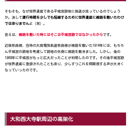
そもそも、なぜ世界遺産である平城宮跡地に鉄道が走っているのでしょう
か。決して
運行時間を少しでも短縮するために世界遺産に線路を敷いたわけ
ではありません
よ（笑）。
答えは、
線路を敷いた時にはそこは平城宮跡ではなかったから
です。
近鉄奈良線、当時の大阪電気軌道奈良線が線路を敷いた1914年には、もちろ
ん平城宮の跡地を考慮して跡地の外側に線路を敷きました。しかし、後の
1960年に平城宮がもっと広大だったことが判明したのです。その後平城宮跡
が世界遺産に登録されたこともあり、少しずつこれを問題視する声が大きく
なっていったのです。
大和西大寺駅周辺の高架化