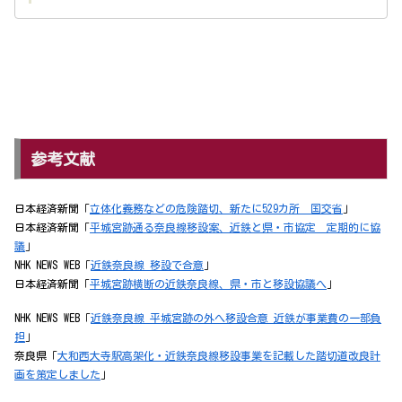
参考文献
日本経済新聞「
立体化義務などの危険踏切、新たに529カ所 国交省
」
日本経済新聞「
平城宮跡通る奈良線移設案、近鉄と県・市協定 定期的に協
議
」
NHK NEWS WEB「
近鉄奈良線 移設で合意
」
日本経済新聞「
平城宮跡横断の近鉄奈良線、県・市と移設協議へ
」
NHK NEWS WEB「
近鉄奈良線 平城宮跡の外へ移設合意 近鉄が事業費の一部負
担
」
奈良県「
大和西大寺駅高架化・近鉄奈良線移設事業を記載した踏切道改良計
画を策定しました
」