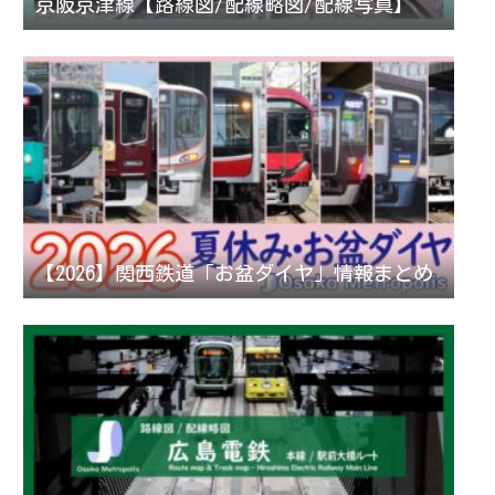
京阪京津線【路線図/配線略図/配線写真】
【2026】関西鉄道「お盆ダイヤ」情報まとめ