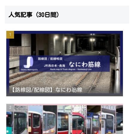
n
w
o
e
人気記事（30日間）
s
i
u
e
t
t
T
d
a
t
u
g
e
b
r
r
e
【路線図/配線図】なにわ筋線
a
C
m
h