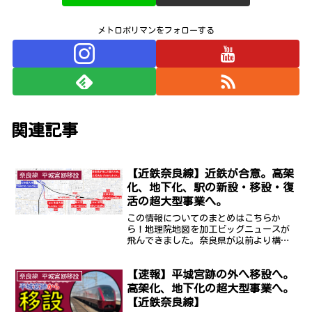
メトロポリマンをフォローする
関連記事
【近鉄奈良線】近鉄が合意。高架
奈良線 平城宮跡移設
化、地下化、駅の新設・移設・復
活の超大型事業へ。
この情報についてのまとめはこちらか
ら！地理院地図を加工ビッグニュースが
飛んできました。奈良県が以前より構想
していた、世界遺産の平城京跡内を走る
近鉄奈良線を移設する案について、奈良
【速報】平城宮跡の外へ移設へ。
市と近鉄が合意したことが明らかになり
奈良線 平城宮跡移設
ました。これにより平城京の...
高架化、地下化の超大型事業へ。
【近鉄奈良線】