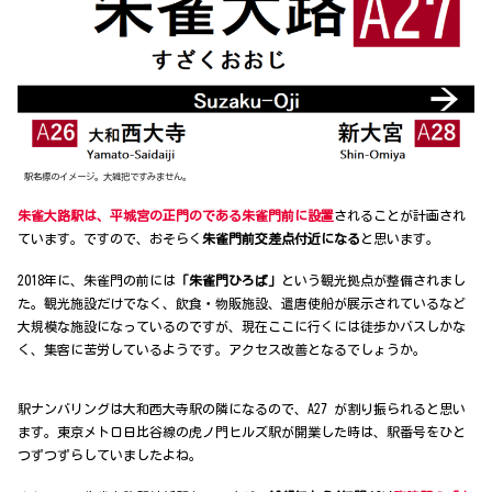
駅名標のイメージ。大雑把ですみません。
朱雀大路駅は、平城宮の正門のである朱雀門前に設置
されることが計画され
ています。ですので、おそらく
朱雀門前交差点付近になる
と思います。
2018年に、朱雀門の前には
「朱雀門ひろば」
という観光拠点が整備されまし
た。観光施設だけでなく、飲食・物販施設、遣唐使船が展示されているなど
大規模な施設になっているのですが、現在ここに行くには徒歩かバスしかな
く、集客に苦労しているようです。アクセス改善となるでしょうか。
駅ナンバリングは大和西大寺駅の隣になるので、A27 が割り振られると思い
ます。東京メトロ日比谷線の虎ノ門ヒルズ駅が開業した時は、駅番号をひと
つずつずらしていましたよね。